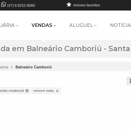
imóveis favoritos
(47) 9.9252-8080
LIÁRIA
VENDAS
ALUGUEL
NOTÍCIA
nda em Balneário Camboriú - Santa
arina
Balneário Camboriú
remover todos
prédio residencial