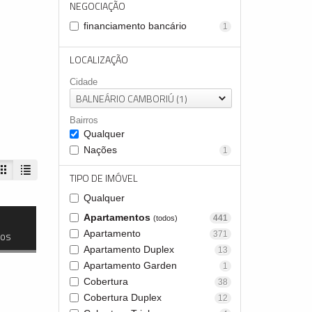
NEGOCIAÇÃO
financiamento bancário
1
LOCALIZAÇÃO
Cidade
BALNEÁRIO CAMBORIÚ (1)
Bairros
Qualquer
Nações
1
TIPO DE IMÓVEL
Qualquer
Apartamentos
441
(todos)
Apartamento
dos
371
Apartamento Duplex
13
Apartamento Garden
1
Cobertura
38
Cobertura Duplex
12