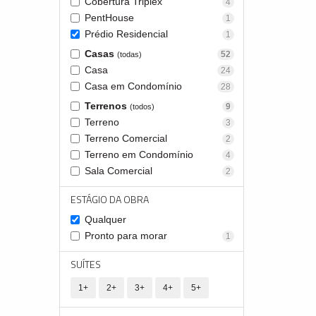
Cobertura Triplex
4
PentHouse
1
Prédio Residencial
1
Casas
52
(todas)
Casa
24
Casa em Condomínio
28
Terrenos
9
(todos)
Terreno
3
Terreno Comercial
2
Terreno em Condomínio
4
Sala Comercial
2
ESTÁGIO DA OBRA
Qualquer
Pronto para morar
1
SUÍTES
1+
2+
3+
4+
5+