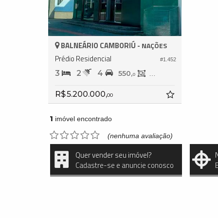
BALNEÁRIO CAMBORIÚ -
NAÇÕES
Prédio Residencial
#1.452
3
2
4
550,
272,
0
0
R$ 5.200.000,
00
1
imóvel encontrado
(nenhuma avaliação)
Quer vender seu imóvel?
Cadastre-se e anuncie conosco