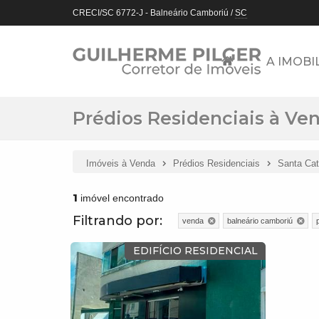
CRECI/SC 6772-J
- Balneário Camboriú /
SC
A IMOBI
Prédios Residenciais à Ve
Imóveis à Venda
Prédios Residenciais
Santa Cat
1
imóvel encontrado
Filtrando por:
venda
balneário camboriú
EDIFÍCIO RESIDENCIAL