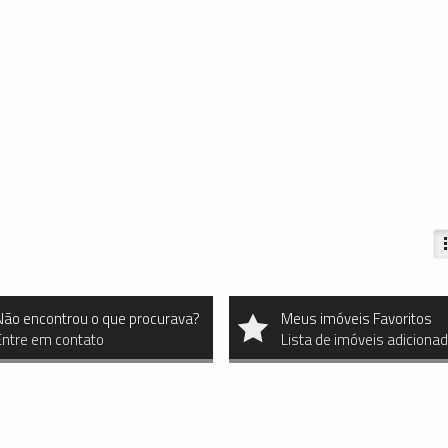
Não encontrou o que procurava?
Meus imóveis Favoritos
Entre em contato
Lista de imóveis adiciona