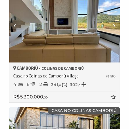
CAMBORIÚ -
COLINAS DE CAMBORIÚ
Casa no Colinas de Camboriú Village
#1.565
4
6
2
341,
302,
0
0
R$ 5.300.000,
00
CASA NO COLINAS CAMBORIÚ