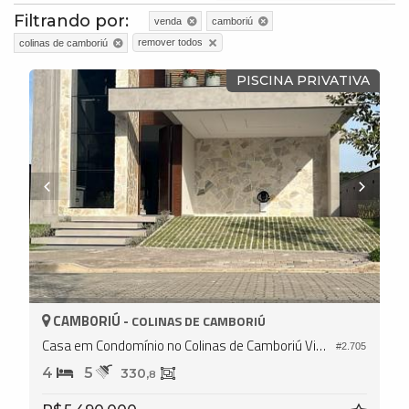
Filtrando por:
venda
camboriú
remover todos
colinas de camboriú
PISCINA PRIVATIVA
CAMBORIÚ -
COLINAS DE CAMBORIÚ
Casa em Condomínio no Colinas de Camboriú Village
#2.705
4
5
330,
8