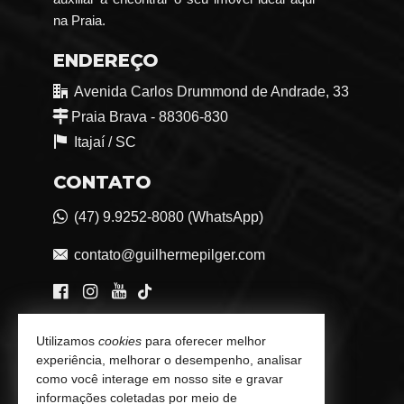
na Praia.
ENDEREÇO
Avenida Carlos Drummond de Andrade, 33
Praia Brava - 88306-830
Itajaí /
SC
CONTATO
(47) 9.9252-8080 (WhatsApp)
contato@guilhermepilger.com
VEJA MAIS
Utilizamos
cookies
para oferecer melhor
experiência, melhorar o desempenho, analisar
Consultoria Imobiliária Personalizada
como você interage em nosso site e gravar
informações coletadas por meio de