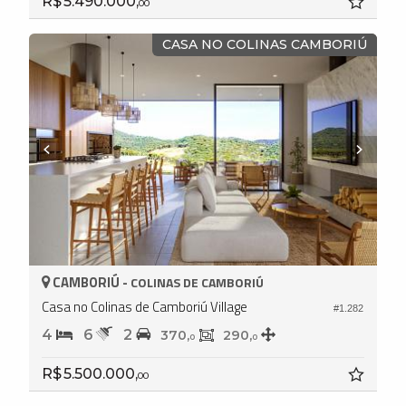
R$ 5.490.000,
00
CASA NO COLINAS CAMBORIÚ
CAMBORIÚ -
COLINAS DE CAMBORIÚ
Casa no Colinas de Camboriú Village
#1.282
4
6
2
370,
290,
0
0
R$ 5.500.000,
00