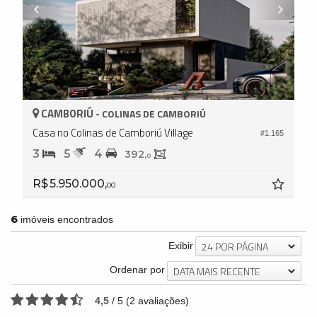
CAMBORIÚ -
COLINAS DE CAMBORIÚ
Casa no Colinas de Camboriú Village
#1.165
3
5
4
392,
0
R$ 5.950.000,
00
6
imóveis encontrados
24 POR PÁGINA
Exibir
DATA MAIS RECENTE
Ordenar por
4,5
/
5
(
2
avaliações)