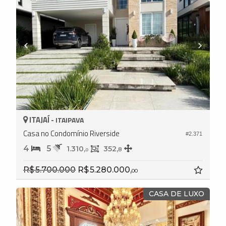
ITAJAÍ -
ITAIPAVA
Casa no Condomínio Riverside
#2.371
4
5
1.310,
352,
8
0
R$ 5.700.000
R$ 5.280.000,
00
CASA DE LUXO