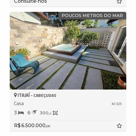
Consulte-nos
POUCOS METROS DO MAR
ITAJAÍ -
CABEÇUDAS
Casa
#2.525
3
6
300,
0
R$ 6.500.000,
00