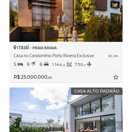
ITAJAÍ -
PRAIA BRAVA
Casa no Condomínio Porto Riviera Exclusive
#2.245
5
9
6
1.144,
730,
4
0
R$ 25.000.000,
00
CASA ALTO PADRÃO