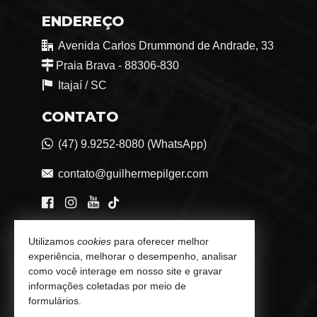
ENDEREÇO
Avenida Carlos Drummond de Andrade, 33
Praia Brava - 88306-830
Itajaí /
SC
CONTATO
(47) 9.9252-8080 (WhatsApp)
contato@guilhermepilger.com
VEJA MAIS
Utilizamos
cookies
para oferecer melhor
experiência, melhorar o desempenho, analisar
Consultoria Imobiliária Personalizada
como você interage em nosso site e gravar
informações coletadas por meio de
trabalhe conosco
formulários.