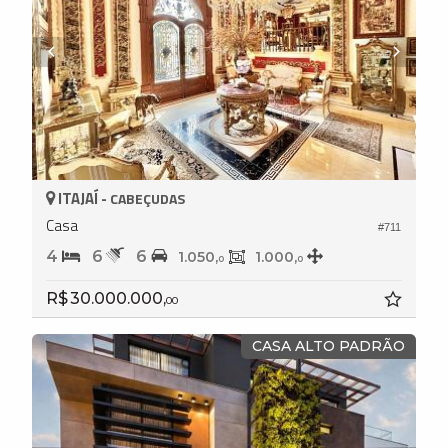
ITAJAÍ -
CABEÇUDAS
Casa
#711
4
6
6
1.050,
1.000,
0
0
R$ 30.000.000,
00
CASA ALTO PADRÃO