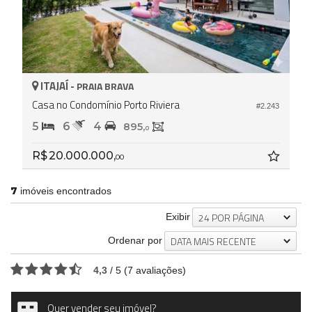
ITAJAÍ -
PRAIA BRAVA
Casa no Condomínio Porto Riviera
#2.243
5
6
4
895,
0
R$ 20.000.000,
00
7
imóveis encontrados
24 POR PÁGINA
Exibir
DATA MAIS RECENTE
Ordenar por
4,3
/
5
(
7
avaliações)
Quer vender seu imóvel?