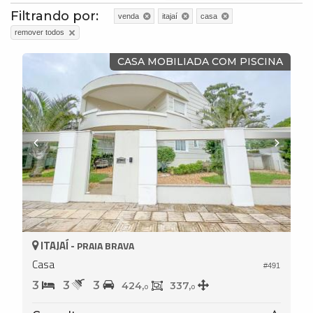
Filtrando por:
venda
itajaí
casa
remover todos
CASA MOBILIADA COM PISCINA
ITAJAÍ -
PRAIA BRAVA
Casa
#491
3
3
3
424,
337,
0
0