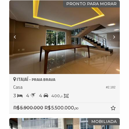
PRONTO PARA MORAR
ITAJAÍ -
PRAIA BRAVA
Casa
#2.182
3
4
4
400,
0
R$ 5.900.000
R$ 5.500.000,
00
MOBILIADA