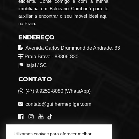
eficiente. Conte comigo e com a minha
imobiliária em Balneário Camboriú para te
auxiliar a encontrar o seu imóvel ideal aqui
na Praia.
ENDEREÇO
Avenida Carlos Drummond de Andrade, 33
Praia Brava - 88306-830
Itajaí /
SC
CONTATO
(47) 9.9252-8080 (WhatsApp)
contato@guilhermepilger.com
VEJA MAIS
Utilizamos
cookies
para oferecer melhor