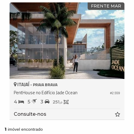
FRENTE MAR
ITAJAÍ -
PRAIA BRAVA
PentHouse no Edifício Jade Ocean
#2.559
4
5
3
251,
0
Consulte-nos
1
imóvel encontrado