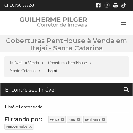
CRECI/SC 6772-J
Coberturas PentHouse à Venda em
Itajaí - Santa Catarina
Imóveis à Venda
Coberturas PentHouse
Santa Catarina
Itajaí
Encontre seu Imóvel
1
imóvel encontrado
Filtrando por:
venda
itajaí
penthouse
remover todos