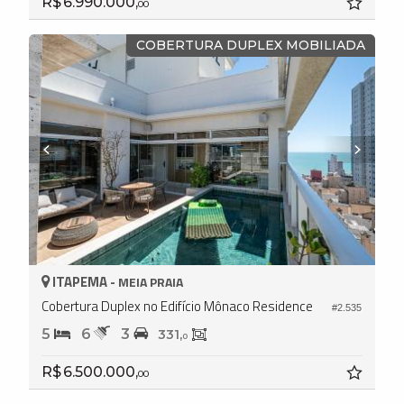
R$ 6.990.000,
00
COBERTURA DUPLEX MOBILIADA
ITAPEMA -
MEIA PRAIA
Cobertura Duplex no Edifício Mônaco Residence
#2.535
5
6
3
331,
0
R$ 6.500.000,
00