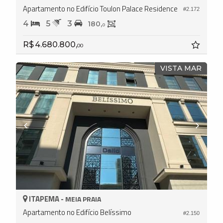
Apartamento no Edifício Toulon Palace Residence
#2.172
4
5
3
180,
0
R$ 4.680.800,
00
VISTA MAR
ITAPEMA -
MEIA PRAIA
Apartamento no Edifício Belíssimo
#2.150