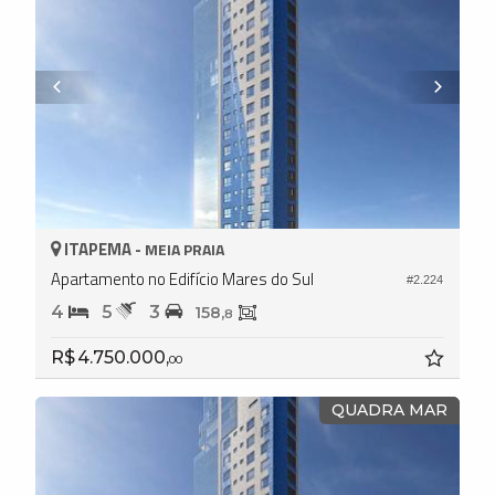
ITAPEMA -
MEIA PRAIA
Apartamento no Edifício Mares do Sul
#2.224
4
5
3
158,
8
R$ 4.750.000,
00
QUADRA MAR