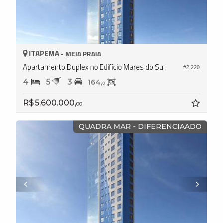
ITAPEMA -
MEIA PRAIA
Apartamento Duplex no Edifício Mares do Sul
#2.220
4
5
3
164,
0
R$ 5.600.000,
00
QUADRA MAR - DIFERENCIAADO