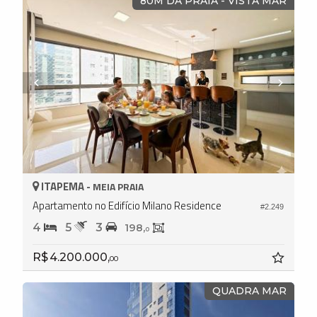
80M DA PRAIA - VISTA MAR
ITAPEMA -
MEIA PRAIA
Apartamento no Edifício Milano Residence
#2.249
4
5
3
198,
0
R$ 4.200.000,
00
QUADRA MAR