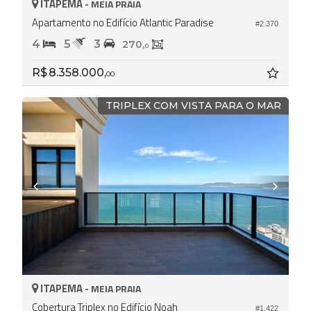
ITAPEMA -
MEIA PRAIA
Apartamento no Edifício Atlantic Paradise
#2.370
4
5
3
270,
0
R$ 8.358.000,
00
TRIPLEX COM VISTA PARA O MAR
ITAPEMA -
MEIA PRAIA
Cobertura Triplex no Edifício Noah
#1.422