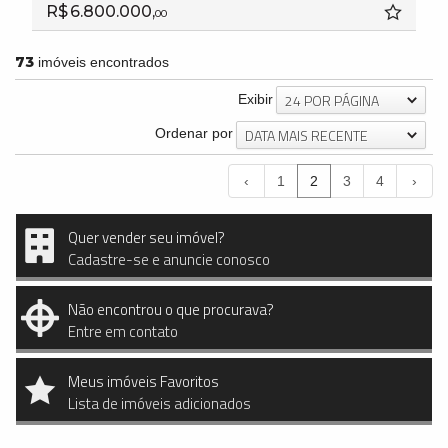
R$ 6.800.000,
00
73
imóveis encontrados
24 POR PÁGINA
Exibir
DATA MAIS RECENTE
Ordenar por
‹
1
2
3
4
›
Quer vender seu imóvel?
Cadastre-se e anuncie conosco
Não encontrou o que procurava?
Entre em contato
Meus imóveis Favoritos
Lista de imóveis adicionados