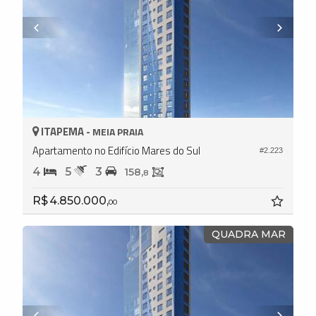
ITAPEMA -
MEIA PRAIA
Apartamento no Edifício Mares do Sul
#2.223
4
5
3
158,
8
R$ 4.850.000,
00
QUADRA MAR