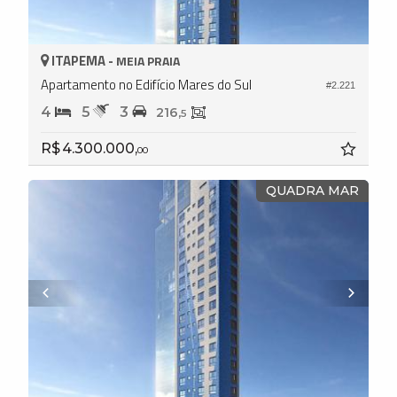
ITAPEMA -
MEIA PRAIA
Apartamento no Edifício Mares do Sul
#2.221
4
5
3
216,
5
R$ 4.300.000,
00
QUADRA MAR