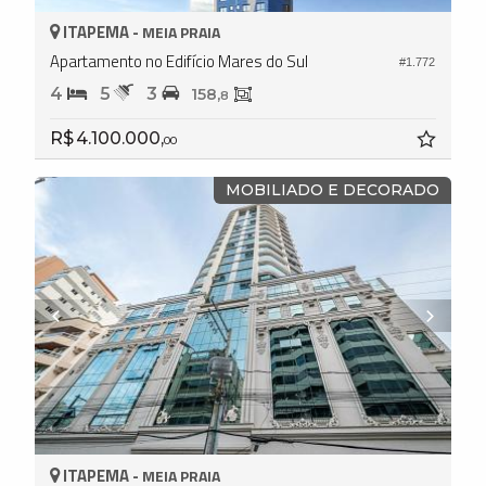
ITAPEMA -
MEIA PRAIA
Apartamento no Edifício Mares do Sul
#1.772
4
5
3
158,
8
R$ 4.100.000,
00
MOBILIADO E DECORADO
ITAPEMA -
MEIA PRAIA