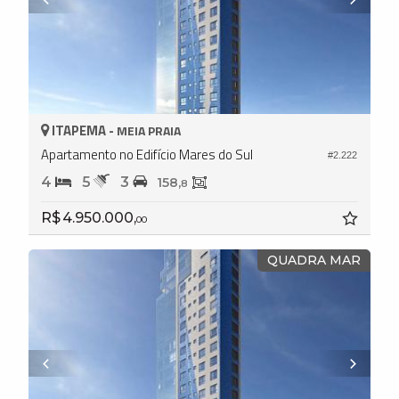
ITAPEMA -
MEIA PRAIA
Apartamento no Edifício Mares do Sul
#2.222
4
5
3
158,
8
R$ 4.950.000,
00
QUADRA MAR