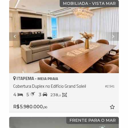
MOBILIADA - VISTA MAR
ITAPEMA -
MEIA PRAIA
Cobertura Duplex no Edifício Grand Soleil
#2.541
4
5
3
238,
0
R$ 5.980.000,
00
FRENTE PARA O MAR