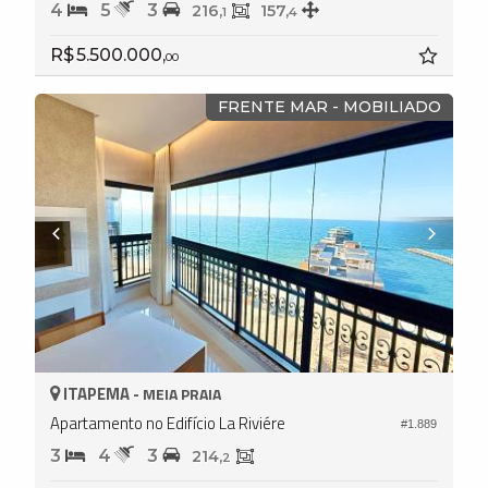
4
5
3
216,
157,
1
4
R$ 5.500.000,
00
FRENTE MAR - MOBILIADO
ITAPEMA -
MEIA PRAIA
Apartamento no Edifício La Riviére
#1.889
3
4
3
214,
2