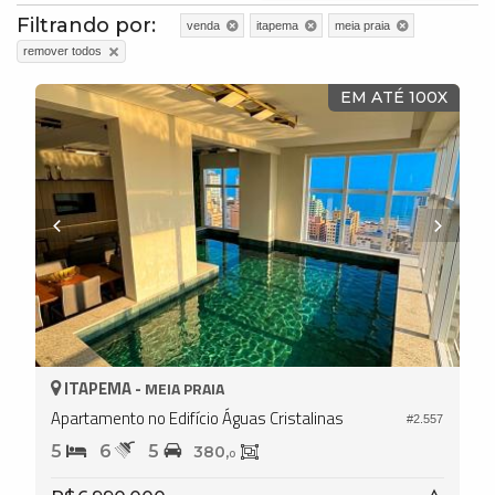
Filtrando por:
venda
itapema
meia praia
remover todos
EM ATÉ 100X
ITAPEMA -
MEIA PRAIA
Apartamento no Edifício Águas Cristalinas
#2.557
5
6
5
380,
0