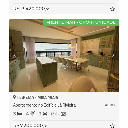
R$ 13.420.000,
00
FRENTE MAR - OPORTUNIDADE
ITAPEMA -
MEIA PRAIA
Apartamento no Edifício Lá Rivieira
#1.708
3
4
3
136,
0
R$ 7.200.000,
00