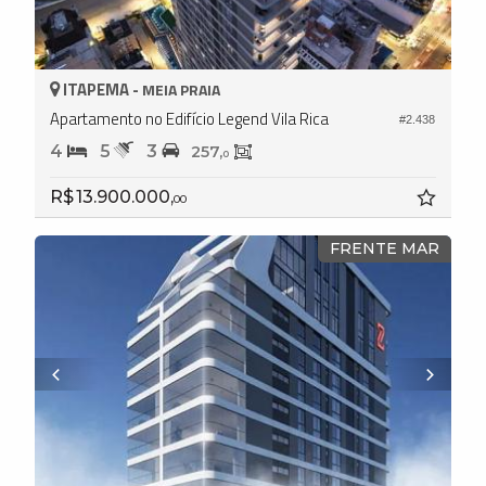
ITAPEMA -
MEIA PRAIA
Apartamento no Edifício Legend Vila Rica
#2.438
4
5
3
257,
0
R$ 13.900.000,
00
FRENTE MAR