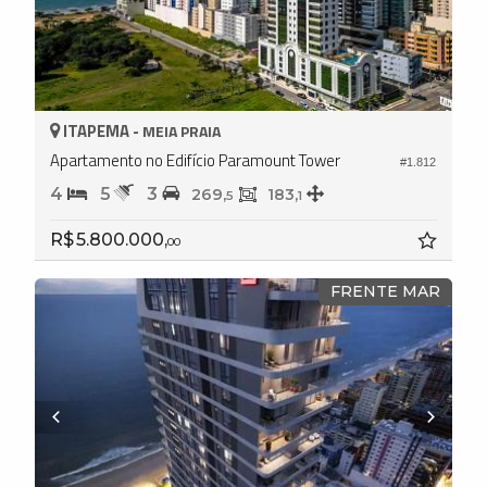
ITAPEMA -
MEIA PRAIA
Apartamento no Edifício Paramount Tower
#1.812
4
5
3
269,
183,
5
1
R$ 5.800.000,
00
FRENTE MAR