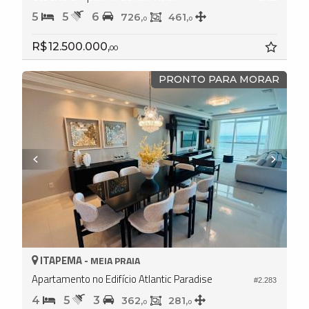
5
5
6
726,
461,
0
0
R$ 12.500.000,
00
PRONTO PARA MORAR
ITAPEMA -
MEIA PRAIA
Apartamento no Edifício Atlantic Paradise
#2.283
4
5
3
362,
281,
0
0