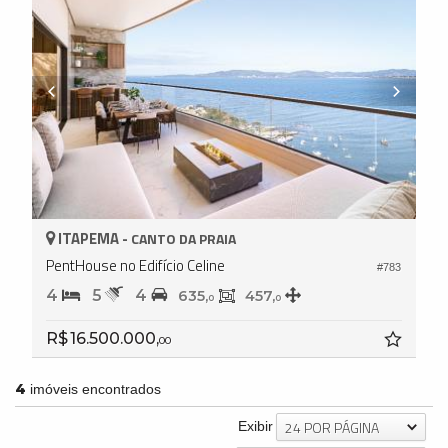
ITAPEMA -
CANTO DA PRAIA
PentHouse no Edifício Celine
#783
4
5
4
635,
457,
0
0
R$ 16.500.000,
00
4
imóveis encontrados
24 POR PÁGINA
Exibir