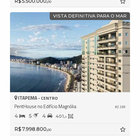
R$ 5.500.000,
00
VISTA DEFINITIVA PARA O MAR
ITAPEMA -
CENTRO
PentHouse no Edifício Magnólia
#2.198
4
5
4
401,
0
R$ 7.998.800,
00