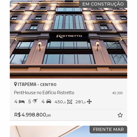
EM CONSTRUÇÃO
ITAPEMA -
CENTRO
PentHouse no Edifício Ristretto
#2.200
4
5
4
450,
281,
0
0
R$ 4.998.800,
00
FRENTE MAR