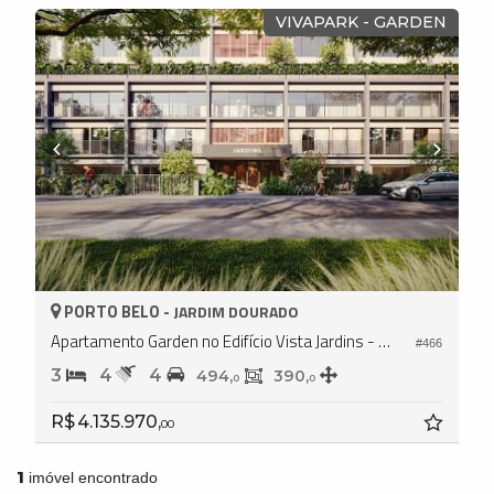
VIVAPARK - GARDEN
PORTO BELO -
JARDIM DOURADO
Apartamento Garden no Edifício Vista Jardins - Vivapark
#466
3
4
4
494,
390,
0
0
R$ 4.135.970,
00
1
imóvel encontrado