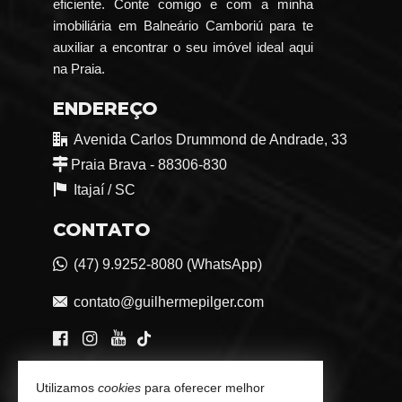
eficiente. Conte comigo e com a minha
imobiliária em Balneário Camboriú para te
auxiliar a encontrar o seu imóvel ideal aqui
na Praia.
ENDEREÇO
Avenida Carlos Drummond de Andrade, 33
Praia Brava - 88306-830
Itajaí /
SC
CONTATO
(47) 9.9252-8080 (WhatsApp)
contato@guilhermepilger.com
VEJA MAIS
Utilizamos
cookies
para oferecer melhor