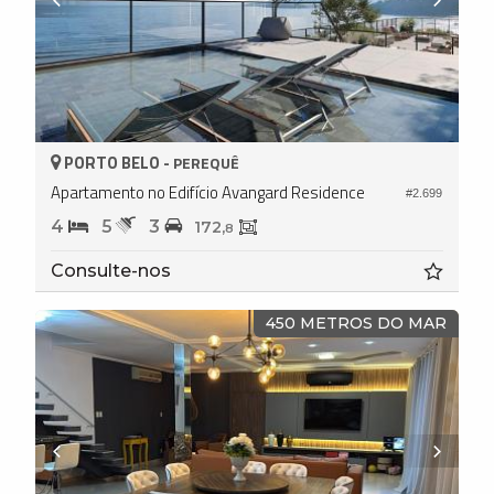
PORTO BELO -
PEREQUÊ
Apartamento no Edifício Avangard Residence
#2.699
4
5
3
172,
8
Consulte-nos
450 METROS DO MAR