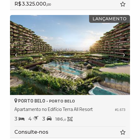
R$ 3.325.000,
00
LANÇAMENTO
PORTO BELO -
PORTO BELO
Apartamento no Edifício Terra All Resort
#1.673
3
4
3
186,
0
Consulte-nos