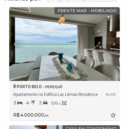
FRENTE MAR - MOBILIADO
PORTO BELO -
PEREQUÊ
Apartamento no Edifício Lac Léman Residence
#1.233
3
4
2
120,
0
R$ 4.000.000,
00
CASA EM CONDOMÍNIO