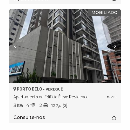
MOBILIADO
PORTO BELO -
PEREQUÊ
Apartamento no Edifício Éleve Residence
#2.219
3
4
2
127,
6
Consulte-nos