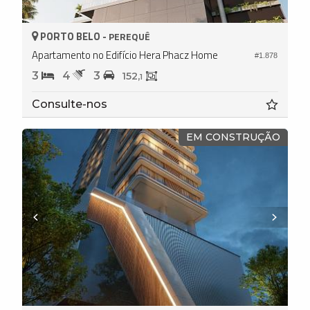
PORTO BELO -
PEREQUÊ
Apartamento no Edifício Hera Phacz Home
#1.878
3
4
3
152,
1
Consulte-nos
EM CONSTRUÇÃO