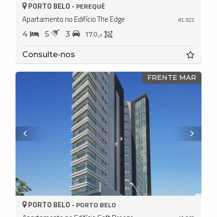
PORTO BELO -
PEREQUÊ
Apartamento no Edifício The Edge
#1.922
4
5
3
170,
0
Consulte-nos
FRENTE MAR
PORTO BELO -
PORTO BELO