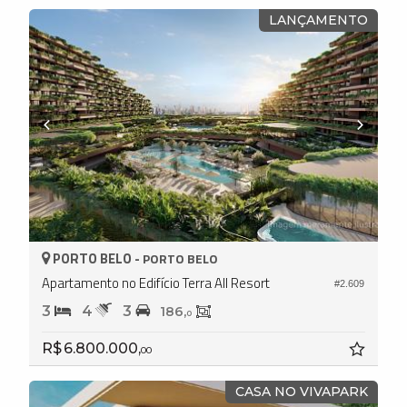
LANÇAMENTO
PORTO BELO -
PORTO BELO
Apartamento no Edifício Terra All Resort
#2.609
3
4
3
186,
0
R$ 6.800.000,
00
CASA NO VIVAPARK