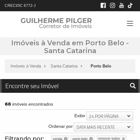
CRECI/SC 6772-J
Imóveis à Venda em Porto Belo -
Santa Catarina
Imóveis à Venda
Santa Catarina
Porto Belo
Encontre seu Imóvel
68
imóveis encontrados
24 POR PÁGINA
Exibir
DATA MAIS RECENTE
Ordenar por
Filtrando por:
remover todos
venda
porto belo