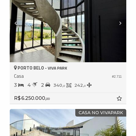
PORTO BELO -
VIVA PARK
Casa
#2.711
3
4
2
340,
242,
0
0
R$ 6.250.000,
00
CASA NO VIVAPARK