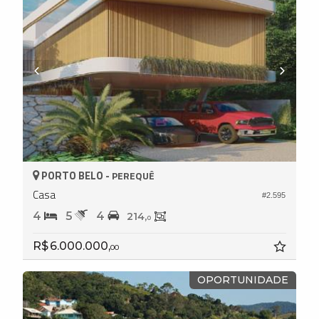
PORTO BELO -
PEREQUÊ
Casa
#2.595
4
5
4
214,
0
R$ 6.000.000,
00
OPORTUNIDADE