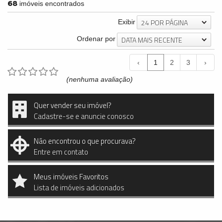
68
imóveis encontrados
24 POR PÁGINA
Exibir
DATA MAIS RECENTE
Ordenar por
‹
1
2
3
›
(nenhuma avaliação)
Quer vender seu imóvel?
Cadastre-se e anuncie conosco
Não encontrou o que procurava?
Entre em contato
Meus imóveis Favoritos
Lista de imóveis adicionados