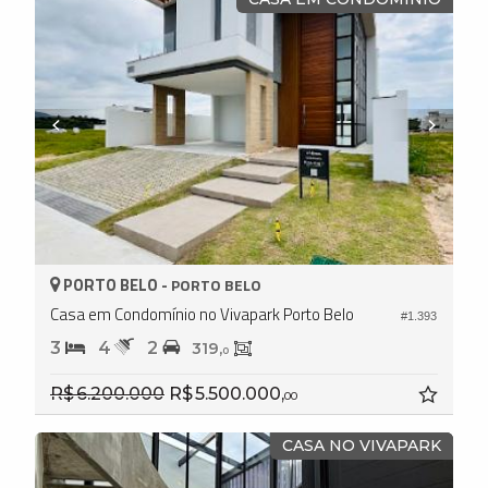
PORTO BELO -
PORTO BELO
Casa em Condomínio no Vivapark Porto Belo
#1.393
3
4
2
319,
0
R$ 6.200.000
R$ 5.500.000,
00
CASA NO VIVAPARK