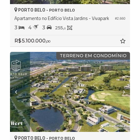
PORTO BELO -
PORTO BELO
Apartamento no Edifício Vista Jardins - Vivapark
#2.660
3
4
3
255,
0
R$ 5.100.000,
00
TERRENO EM CONDOMÍNIO
PORTO BELO -
PORTO BELO