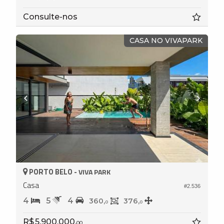
Consulte-nos
CASA NO VIVAPARK
PORTO BELO -
VIVA PARK
Casa
#2.536
4
5
4
360,
376,
0
0
R$ 5.900.000,
00