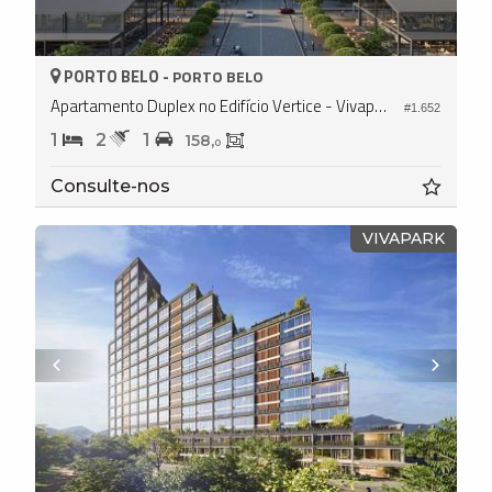
PORTO BELO -
PORTO BELO
Apartamento Duplex no Edifício Vertice - Vivapark
#1.652
1
2
1
158,
0
Consulte-nos
VIVAPARK