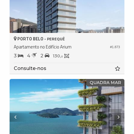
PORTO BELO -
PEREQUÊ
Apartamento no Edifício Arium
#1.873
3
4
2
130,
0
Consulte-nos
QUADRA MAR