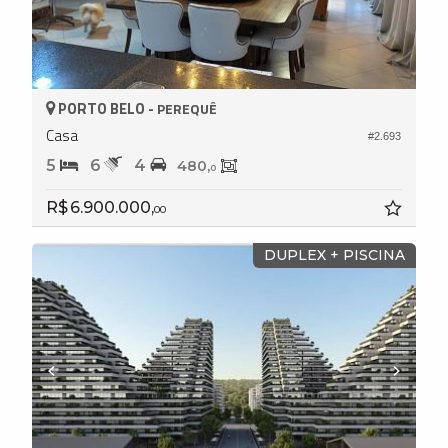
PORTO BELO -
PEREQUÊ
Casa
#2.693
5
6
4
480,
0
R$ 6.900.000,
00
DUPLEX + PISCINA