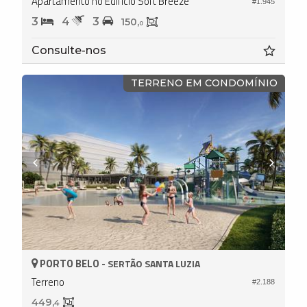
Apartamento no Edifício Soft Breeze
#1.945
3
4
3
150,
0
Consulte-nos
TERRENO EM CONDOMÍNIO
PORTO BELO -
SERTÃO SANTA LUZIA
Terreno
#2.188
449,
4