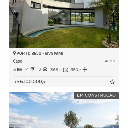
PORTO BELO -
VIVA PARK
Casa
#2.710
3
4
2
369,
350,
9
2
R$ 6.100.000,
00
EM CONSTRUÇÃO