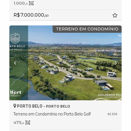
1.000,
0
R$ 7.000.000,
00
TERRENO EM CONDOMÍNIO
PORTO BELO -
PORTO BELO
Terreno em Condomínio no Porto Belo Golf
#2.634
475,
0