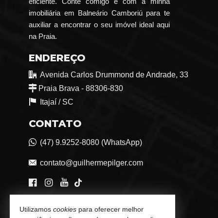
eficiente. Conte comigo e com a minha
imobiliária em Balneário Camboriú para te
auxiliar a encontrar o seu imóvel ideal aqui
na Praia.
ENDEREÇO
Avenida Carlos Drummond de Andrade, 33
Praia Brava - 88306-830
Itajaí /
SC
CONTATO
(47) 9.9252-8080 (WhatsApp)
contato@guilhermepilger.com
VEJA MAIS
Utilizamos
cookies
para oferecer melhor