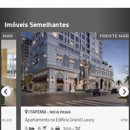
Imóveis Semelhantes
R
FRENTE MAR
ITAPEMA -
MEIA PRAIA
Apartamento no Edifício Grand Luxury
5
#782
5
6
4
300,
0