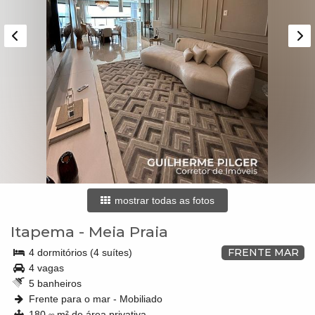
mostrar todas as fotos
Itapema
-
Meia Praia
FRENTE MAR
4 dormitórios (4 suítes)
4 vagas
5 banheiros
Frente para o mar - Mobiliado
180,
m² de área privativa