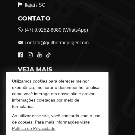
Itajaí /
SC
CONTATO
(47) 9.9252-8080 (WhatsApp)
contato@guilhermepilger.com
VEJA MAIS
Consultoria Imobiliária Personalizada
Utilizamos
cookies
para oferecer melhor
experiência, melhorar o desempenho, analisar
trabalhe conosco
como você interage em nosso site e gravar
informações coletadas por meio de
Indicadores Financeiros
formulários.
Ao utilizar esse site, você concorda com o uso
Imóveis Favoritos
de
cookies
. Para mais informações visite
Política de Privacidade
.
Mapa de Imóveis