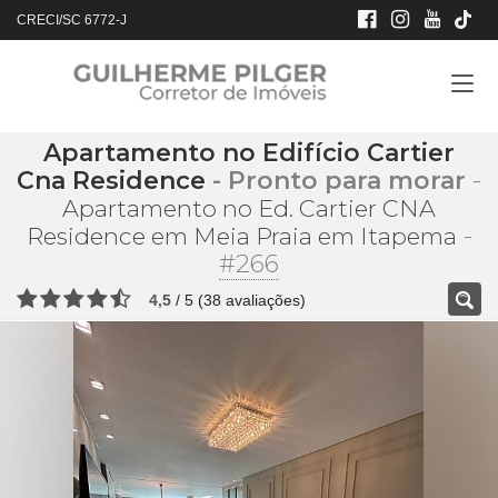
CRECI/SC 6772-J
Apartamento no Edifício Cartier
Cna Residence
- Pronto para morar
-
Apartamento no Ed. Cartier CNA
-
Residence em Meia Praia em Itapema
#266
4,5
/
5
(
38
avaliações)