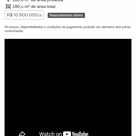
00
180,
m² de área total
00
R$ 10.900.000,
financiamento direto
00
Os preços, disponibilidades e condições de pagamento poderão ser alterados sem prévia
comunicação.