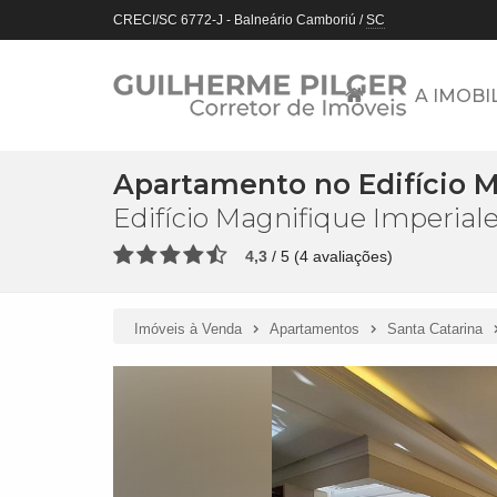
CRECI/SC 6772-J
- Balneário Camboriú /
SC
A IMOBI
Apartamento no Edifício M
Edifício Magnifique Imperia
4,3
/
5
(
4
avaliações)
Imóveis à Venda
Apartamentos
Santa Catarina