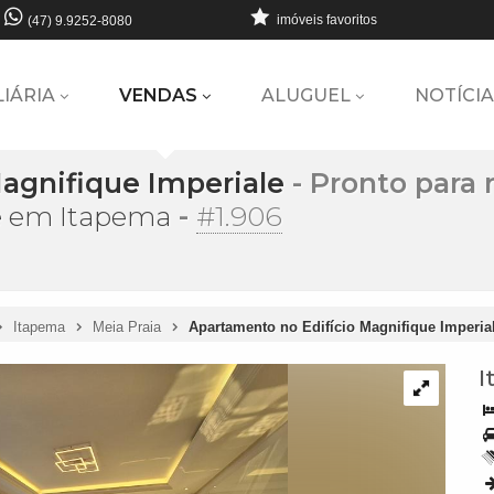
imóveis favoritos
(47) 9.9252-8080
LIÁRIA
VENDAS
ALUGUEL
NOTÍCIA
agnifique Imperiale
- Pronto para
-
#1.906
le em Itapema
Itapema
Meia Praia
Apartamento no Edifício Magnifique Imperia
I