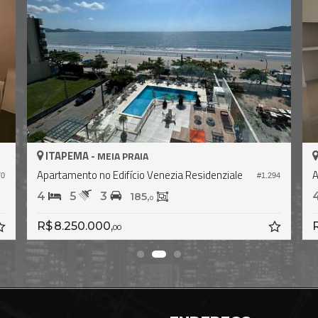
ITAPEMA -
MEIA PRAIA
Apartamento no Edifício Venezia Residenziale
A
70
#1.294
4
5
3
185,
0
R$ 8.250.000,
R
00