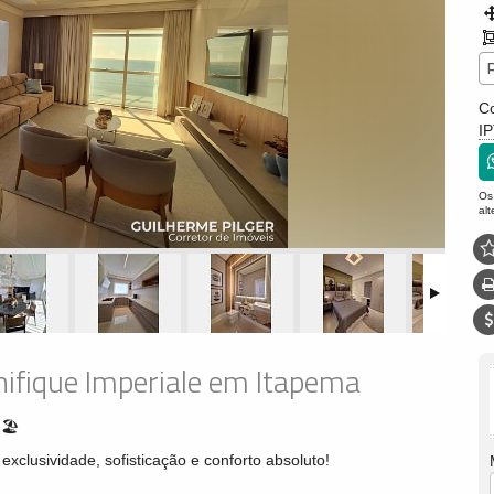
Co
I
Os
al
ifique Imperiale em Itapema
🏖
xclusividade, sofisticação e conforto absoluto!