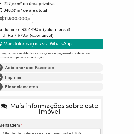
217,
m² de área privativa
90
348,
m² de área total
37
R$ 11.500.000,
00
ndomínio: R$ 2.490,
(valor mensal)
00
PTU
: R$ 7.673,
(valor anual)
00
Mais Informações via WhatsApp
 preços, disponibilidades e condições de pagamento poderão ser
terados sem prévia comunicação.
Adicionar aos Favoritos
Imprimir
Financiamentos
Mais informações sobre este
imóvel
Mensagem