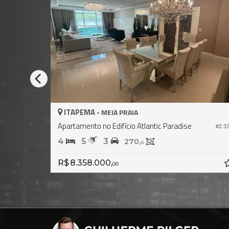
ITAPEMA -
MEIA PRAIA
Apartamento no Edifício Atlantic Paradise
#2.438
#2.3
4
5
3
270,
0
R$ 8.358.000,
00