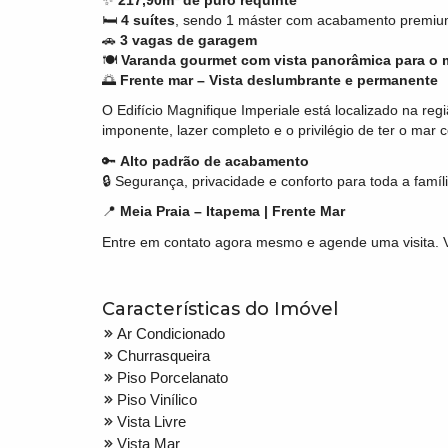
🛏
4 suítes
, sendo 1 máster com acabamento premi
🚗
3 vagas de garagem
🍽
Varanda gourmet com vista panorâmica para o 
🌅
Frente mar – Vista deslumbrante e permanente
O Edifício Magnifique Imperiale está localizado na re
imponente, lazer completo e o privilégio de ter o mar 
🔑
Alto padrão de acabamento
🔒 Segurança, privacidade e conforto para toda a famíl
📍
Meia Praia – Itapema | Frente Mar
Entre em contato agora mesmo e agende uma visita. Vi
Características do Imóvel
Ar Condicionado
Churrasqueira
Piso Porcelanato
Piso Vinílico
Vista Livre
Vista Mar