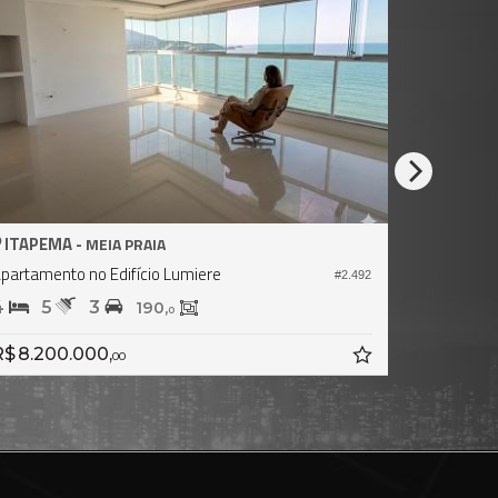
ITAPEMA -
ITAPEMA
MEIA PRAIA
partamento no Edifício Lumiere
#2.492
4
5
3
4
5
190,
0
$ 8.200.000,
R$ 7.888
00