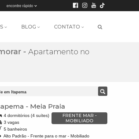
encontre rápido
S
BLOG
CONTATO
 morar
-
Apartamento no
le em Itapema
tapema
-
Meia Praia
FRENTE MAR -
4 dormitórios (4 suítes)
MOBILIADO
3 vagas
5 banheiros
Alto Padrão - Frente para o mar - Mobiliado