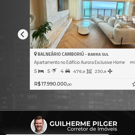
BALNEÁRIO CAMBORIÚ -
BARRA SUL
Apartamento no Edifício Ibiza Towers
#2.550
#0
4
5
4
464,
237,
0
0
R$ 13.600.000,
00