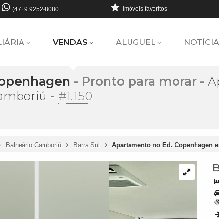
imóveis favoritos
(47) 9.9252-8080
LIÁRIA
VENDAS
ALUGUEL
NOTÍCIA
Copenhagen
- Pronto para morar
-
A
-
#1.150
amboriú
Balneário Camboriú
Barra Sul
Apartamento no Ed. Copenhagen e
B