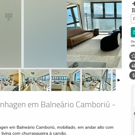
Os
al
enhagen em Balneário Camboriú -
agen em Balneário Camboriú, mobiliado, em andar alto com
 living com churrasqueira à carvão.