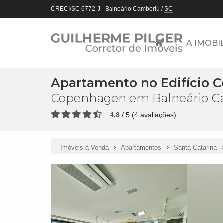
CRECI/SC 6772-J
- Balneário Camboriú /
SC
A IMOBI
Apartamento no Edifício 
Copenhagen em Balneário C
4,8
/
5
(
4
avaliações)
Imóveis à Venda
Apartamentos
Santa Catarina