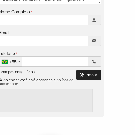
Nome Completo
Email
Telefone
+55
*
campos obrigatórios
enviar
Ao enviar você está aceitando a
política de
privacidade
.