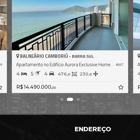
BALNEÁRIO CAMBORIÚ -
BARRA SUL
Apartamento no Edifício Ibiza Towers
17
#1.443
4
5
4
464,
237,
0
0
R$ 13.600.000,
00
ENDEREÇO