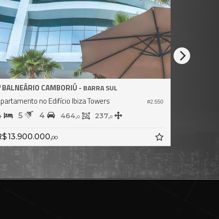
BALNEÁRIO CAMBORIÚ -
BARRA SUL
Apartamento no Edifício Aurora Exclusive Home
#1.617
5
6
4
368,
230,
8
0
R$ 14.590.000,
00