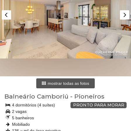
mostrar todas as fotos
Balneário Camboriú
-
Pioneiros
PRONTO PARA MORAR
4 dormitórios (4 suítes)
2 vagas
5 banheiros
Mobiliado
136,
m² de área privativa