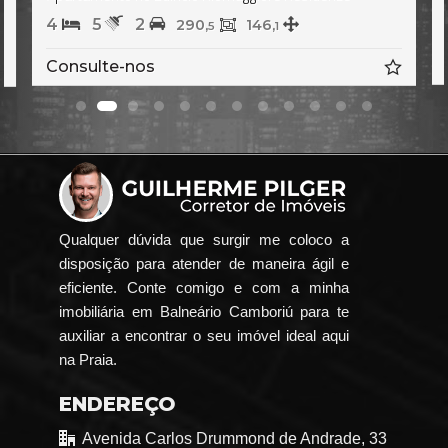
4
5
2
290,
146,
18
5
1
Consulte-nos
s
Qualquer dúvida que surgir me coloco a
disposição para atender de maneira ágil e
eficiente. Conte comigo e com a minha
imobiliária em Balneário Camboriú para te
auxiliar a encontrar o seu imóvel ideal aqui
na Praia.
ENDEREÇO
Avenida Carlos Drummond de Andrade, 33