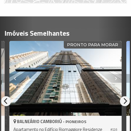
Imóveis Semelhantes
PRONTO PARA MORAR
AMBORIÚ -
BALNEÁRIO CAMBOR
PIONEIROS
Edifício Riomaggiore Residenze
Apartamento no Edifício
#116