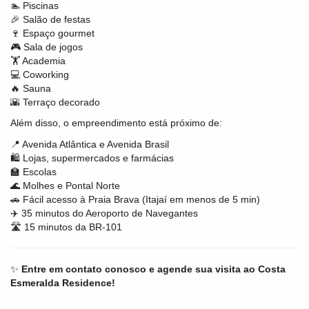
🏊 Piscinas
🎉 Salão de festas
🍷 Espaço gourmet
🎮 Sala de jogos
🏋️ Academia
💻 Coworking
🔥 Sauna
🌇 Terraço decorado
Além disso, o empreendimento está próximo de:
📍 Avenida Atlântica e Avenida Brasil
🛍️ Lojas, supermercados e farmácias
🏫 Escolas
🌊 Molhes e Pontal Norte
🚗 Fácil acesso à Praia Brava (Itajaí em menos de 5 min)
✈️ 35 minutos do Aeroporto de Navegantes
🛣️ 15 minutos da BR-101
✨
Entre em contato conosco e agende sua visita ao Costa
Esmeralda Residence!