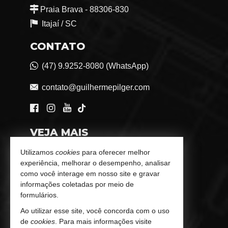
Praia Brava - 88306-830
Itajaí /
SC
CONTATO
(47) 9.9252-8080 (WhatsApp)
contato@guilhermepilger.com
VEJA MAIS
Consultoria Imobiliária Personalizada
Utilizamos
cookies
para oferecer melhor
experiência, melhorar o desempenho, analisar
trabalhe conosco
como você interage em nosso site e gravar
informações coletadas por meio de
Indicadores Financeiros
formulários.
Ao utilizar esse site, você concorda com o uso
Imóveis Favoritos
de
cookies
. Para mais informações visite