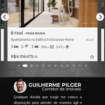
ITAJAÍ -
PRAIA BRAVA
Apartamento no Edifício In Exclusive Home
8
#1.237
3
5
3
355,
247,
0
0
R$ 6.106.675,
72
Qualquer dúvida que surgir me coloco a
disposição para atender de maneira ágil e