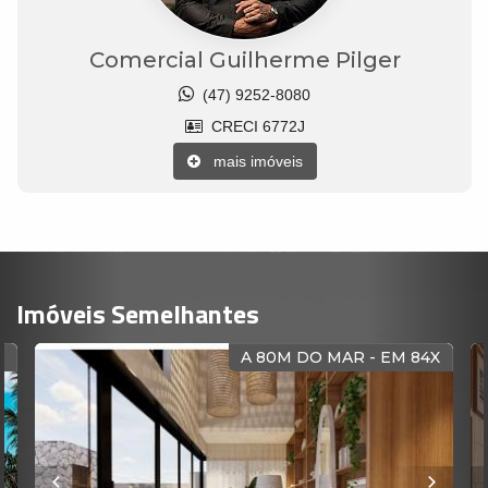
Comercial Guilherme Pilger
(47) 9252-8080
CRECI 6772J
mais imóveis
Imóveis Semelhantes
R
A 80M DO MAR - EM 84X