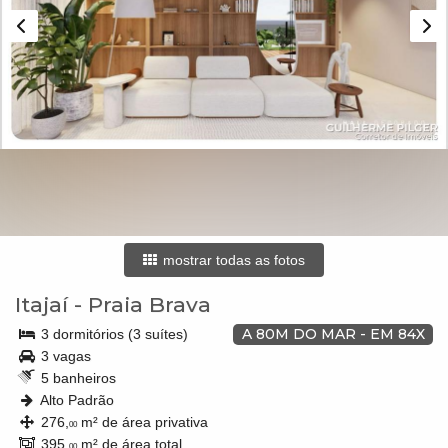
mostrar todas as fotos
Itajaí
-
Praia Brava
A 80M DO MAR - EM 84X
3 dormitórios (3 suítes)
3 vagas
5 banheiros
Alto Padrão
276,
m² de área privativa
00
395,
m² de área total
00