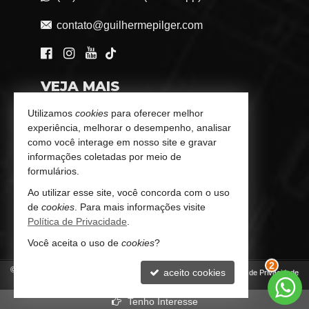
contato@guilhermepilger.com
VEJA MAIS
Consultoria Imobiliária Personalizada
Utilizamos
cookies
para oferecer melhor
experiência, melhorar o desempenho, analisar
trabalhe conosco
como você interage em nosso site e gravar
informações coletadas por meio de
Indicadores Financeiros
formulários.
Ao utilizar esse site, você concorda com o uso
Imóveis Favoritos
de
cookies
. Para mais informações visite
Política de Privacidade
.
Mapa de Imóveis
Você aceita o uso de
cookies
?
©
2026
CRECI/SC 6772-J
aceito cookies
Política de Privacidade
2
Tenho Interesse