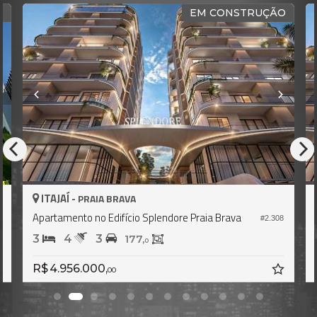
STRUÇÃO
QUADRA M
ITAJAÍ -
PRAIA BRAVA
a
Apartamento no Edifício Splendore Praia Brava
#2.308
#2.
3
4
4
200,
0
R$ 5.900.000,
00