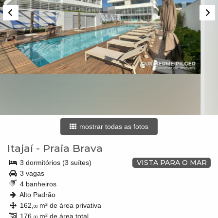
mostrar todas as fotos
Itajaí
-
Praia Brava
VISTA PARA O MAR
3 dormitórios (3 suítes)
3 vagas
4 banheiros
Alto Padrão
162,
m² de área privativa
00
176,
m² de área total
00