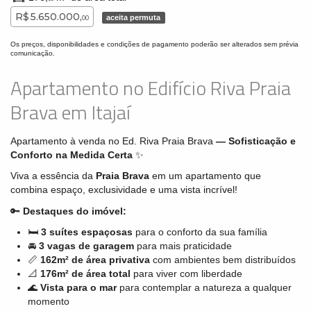
R$ 5.650.000,
aceita permuta
00
Os preços, disponibilidades e condições de pagamento poderão ser alterados sem prévia
comunicação.
Apartamento no Edifício Riva Praia
Brava em Itajaí
Apartamento à venda no Ed. Riva Praia Brava
— Sofisticação e
Conforto na Medida Certa
✨
Viva a essência da
Praia Brava
em um apartamento que
combina espaço, exclusividade e uma vista incrível!
🔑
Destaques do imóvel:
🛏
3 suítes espaçosas
para o conforto da sua família
🚘
3 vagas de garagem
para mais praticidade
📏
162m² de área privativa
com ambientes bem distribuídos
📐
176m² de área total
para viver com liberdade
🌊
Vista para o mar
para contemplar a natureza a qualquer
momento