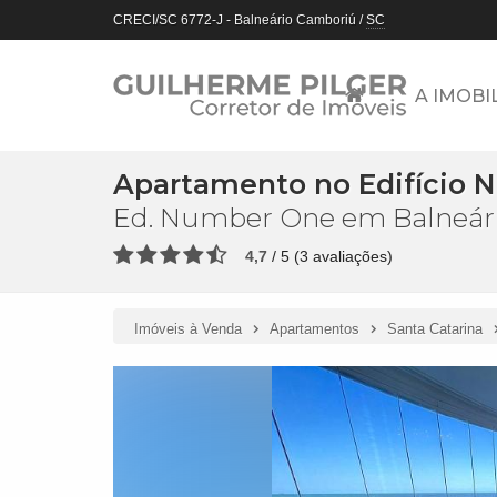
CRECI/SC 6772-J
- Balneário Camboriú /
SC
A IMOBI
Apartamento no Edifício
Ed. Number One em Balneár
4,7
/
5
(
3
avaliações)
Imóveis à Venda
Apartamentos
Santa Catarina