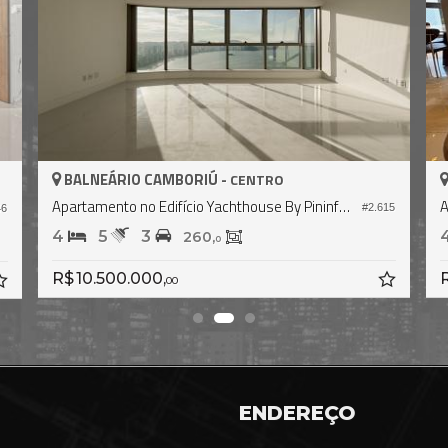
 CAMBORIÚ -
BALNEÁRIO CAMBOR
CENTRO
Apartamento no Edifício Yachthouse By Pininfarina
Apartamento no Edifíci
#2.615
3
4
5
3
260,
29
0
000,
R$ 10.500.000,
00
00
ENDEREÇO