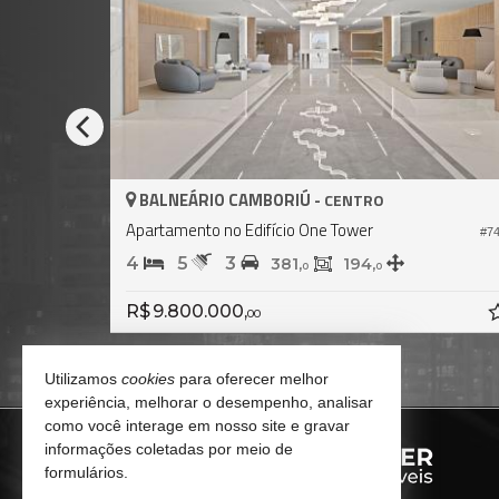
LNEÁRIO CAMBORIÚ -
BALNEÁRIO
CENTRO
tamento no Edifício One Tower
#746
5
3
4
5
381,
194,
0
0
R$ 10.500.
9.800.000,
00
Utilizamos
cookies
para oferecer melhor
experiência, melhorar o desempenho, analisar
como você interage em nosso site e gravar
informações coletadas por meio de
formulários.