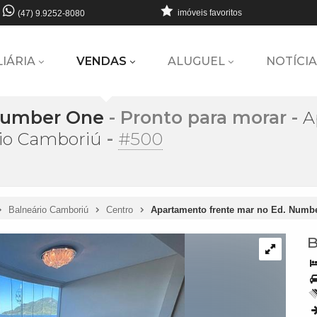
imóveis favoritos
(47) 9.9252-8080
LIÁRIA
VENDAS
ALUGUEL
NOTÍCIA
 Number One
- Pronto para morar
-
A
-
#500
io Camboriú
Balneário Camboriú
Centro
Apartamento frente mar no Ed. Numb
B