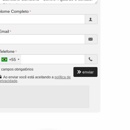
Nome Completo
Email
Telefone
+55
*
campos obrigatórios
enviar
Ao enviar você está aceitando a
política de
privacidade
.