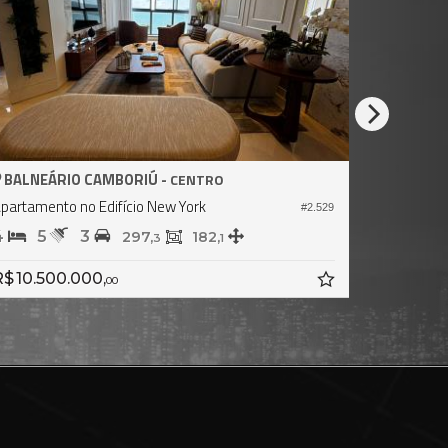
IÚ -
BALNEÁRIO CAMBORIÚ -
CENTRO
CEN
o New York
Apartamento no Edifício Barram
#2.529
4
5
3
7,
182,
219,
3
1
0
R$ 10.600.000,
00