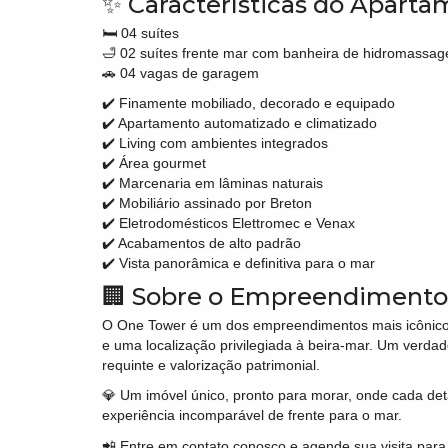
✨ Características do Apart
🛏️ 04 suítes
🛁 02 suítes frente mar com banheira de hidromassa
🚗 04 vagas de garagem
✔️ Finamente mobiliado, decorado e equipado
✔️ Apartamento automatizado e climatizado
✔️ Living com ambientes integrados
✔️ Área gourmet
✔️ Marcenaria em lâminas naturais
✔️ Mobiliário assinado por Breton
✔️ Eletrodomésticos Elettromec e Venax
✔️ Acabamentos de alto padrão
✔️ Vista panorâmica e definitiva para o mar
🏢 Sobre o Empreendimento
O One Tower é um dos empreendimentos mais icônicos 
e uma localização privilegiada à beira-mar. Um verdad
requinte e valorização patrimonial.
💎 Um imóvel único, pronto para morar, onde cada de
experiência incomparável de frente para o mar.
📲 Entre em contato conosco e agende sua visita par