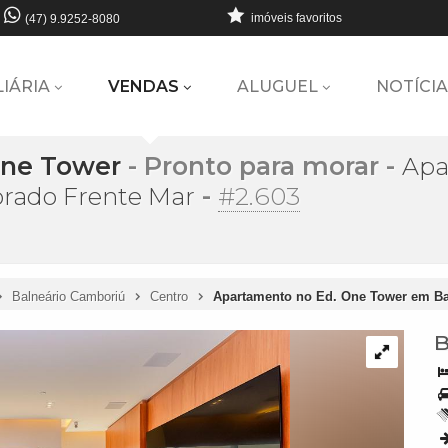
imóveis favoritos
(47) 9.9252-8080
LIÁRIA
VENDAS
ALUGUEL
NOTÍCIA
One Tower
- Pronto para morar
-
Apa
-
#2.603
rado Frente Mar
Balneário Camboriú
Centro
Apartamento no Ed. One Tower em Ba
B