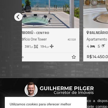
BALNEÁRIO CAMBORIÚ -
CENTRO
Apartamento no Edifício One Tower
#1.9
#2.520
4
5
3
328,
214,
6
7
R$ 15.000.000,
00
Qualquer dúvida que surgir me coloco a dispos
Utilizamos
cookies
para oferecer melhor
atender de maneira ágil e eficiente. Conte comig