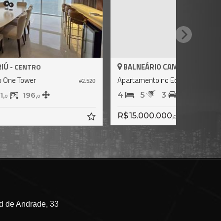
BALNEÁRIO CAMBORIÚ -
CENTRO
partamento no Edifício One Tower
#864
4
5
3
381,
196,
0
0
$ 11.000.000,
00
 de Andrade, 33