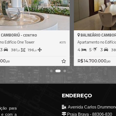
BALNEÁRIO CAMBORIÚ -
CENTRO
Apartamento no Edifício One Tower
A
59
#473
4
5
3
328,
214,
6
7
R$ 11.500.000,
R
00
ENDEREÇO
Avenida Carlos Drummond
ição para
o e com a
Praia Brava - 88306-830