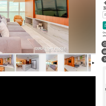
Os
al