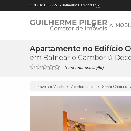
CRECI/SC 6772-J
- Balneário Camboriú /
SC
A IMOBI
Apartamento no Edifício 
em Balneário Camboriú Deco
(nenhuma avaliação)
Imóveis à Venda
Apartamentos
Santa Catarina