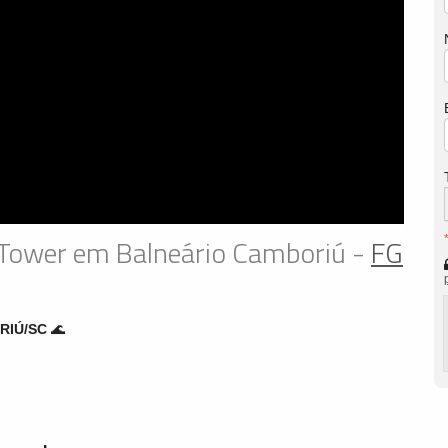
 Tower em Balneário Camboriú -
FG
RIÚ/SC
🌊