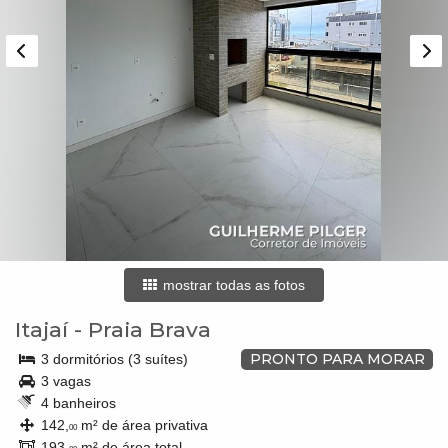
mostrar todas as fotos
Itajaí
-
Praia Brava
PRONTO PARA MORAR
3 dormitórios (3 suítes)
3 vagas
4 banheiros
142,
m² de área privativa
00
193,
m² de área total