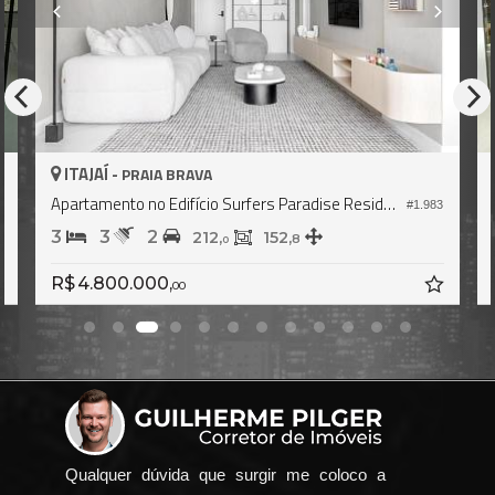
ITAJAÍ -
PRAIA BRAVA
Apartamento no Edifício Surfers Paradise Residence
1
#1.983
3
3
2
212,
152,
8
0
R$ 4.800.000,
00
Qualquer dúvida que surgir me coloco a