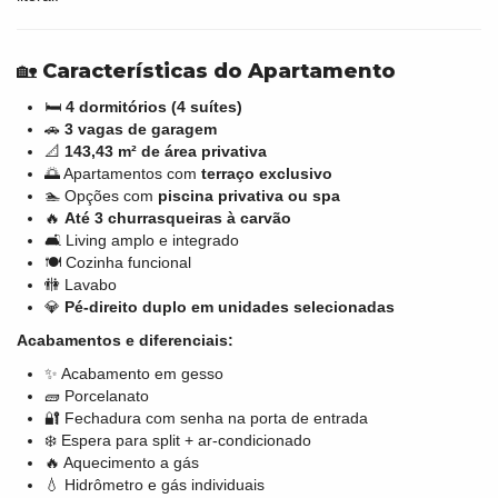
🏡
Características do Apartamento
🛏️
4 dormitórios (4 suítes)
🚗
3 vagas de garagem
📐
143,43 m² de área privativa
🌅 Apartamentos com
terraço exclusivo
🏊 Opções com
piscina privativa ou spa
🔥
Até 3 churrasqueiras à carvão
🛋️ Living amplo e integrado
🍽️ Cozinha funcional
🚻 Lavabo
💎
Pé-direito duplo em unidades selecionadas
Acabamentos e diferenciais:
✨ Acabamento em gesso
🧱 Porcelanato
🔐 Fechadura com senha na porta de entrada
❄️ Espera para split + ar-condicionado
🔥 Aquecimento a gás
💧 Hidrômetro e gás individuais