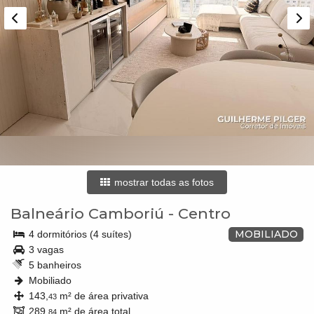
mostrar todas as fotos
Balneário Camboriú
-
Centro
MOBILIADO
4 dormitórios (4 suítes)
3 vagas
5 banheiros
Mobiliado
143,
m² de área privativa
43
289,
m² de área total
84