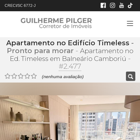
CRECI/SC 6772-J
Apartamento no Edifício Timeless
-
Pronto para morar
-
Apartamento no
-
Ed. Timeless em Balneário Camboriú
#2.477
(nenhuma avaliação)