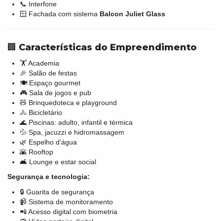
📞 Interfone
🪟 Fachada com sistema
Balcon Juliet Glass
🏢
Características do Empreendimento
🏋️ Academia
🎉 Salão de festas
🍽️ Espaço gourmet
🎮 Sala de jogos e pub
🧸 Brinquedoteca e playground
🚴 Bicicletário
🌊 Piscinas: adulto, infantil e térmica
💦 Spa, jacuzzi e hidromassagem
🌿 Espelho d’água
🌇 Rooftop
🛋️ Lounge e estar social
Segurança e tecnologia:
🔒 Guarita de segurança
📹 Sistema de monitoramento
📲 Acesso digital com biometria