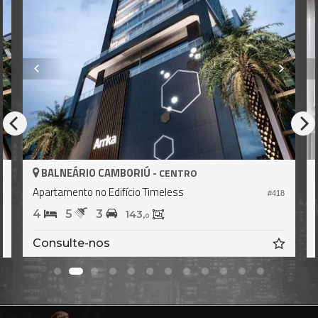
AMBORIÚ -
BALNEÁRIO CAMBOR
CENTRO
Edifício Timeless
Apartamento no Edifíci
#418
4
5
3
143,
28
0
s
Consulte-nos