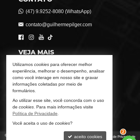
(47) 9.9252-8080 (WhatsApp)
contato@guilhermepilger.com
VEJA MAIS
Consultoria Imobiliária Personalizada
Utilizamos
cookies
para oferecer melhor
experiência, melhorar o desempenho, analisar
trabalhe conosco
como você interage em nosso site e gravar
informações coletadas por meio de
Indicadores Financeiros
formulários.
Ao utilizar esse site, você concorda com o uso
Imóveis Favoritos
de
cookies
. Para mais informações visite
Política de Privacidade
.
Mapa de Imóveis
Você aceita o uso de
cookies
?
©
2026
CRECI/SC 6772-J
aceito cookies
Política de Privacidade
2