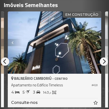
Imóveis Semelhantes
EM CONSTRUÇÃO
LNEÁRIO CAMBORIÚ -
BALNEÁR
CENTRO
tamento no Edifício Timeless
Apartamento
#418
5
3
4
5
143,
0
nsulte-nos
Consulte