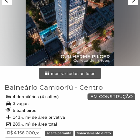
mostrar todas as fotos
Balneário Camboriú
-
Centro
EM CONSTRUÇÃO
4 dormitórios (4 suítes)
3 vagas
5 banheiros
143,
m² de área privativa
00
289,
m² de área total
00
R$ 4.156.000,
aceita permuta
financiamento direto
00