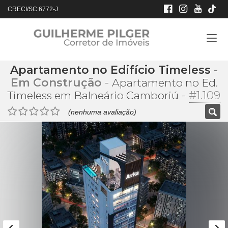
CRECI/SC 6772-J
Apartamento no Edifício Timeless
-
Em Construção
-
Apartamento no Ed.
-
#1.109
Timeless em Balneário Camboriú
(nenhuma avaliação)