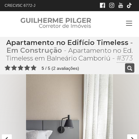
CRECI/SC 6772-J
Apartamento no Edifício Timeless
-
Em Construção
-
Apartamento no Ed.
-
#373
Timeless em Balneário Camboriú
5
/
5
(
2
avaliações)