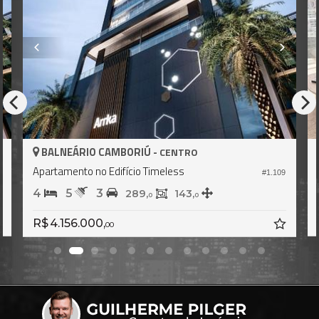
BALNEÁRIO CAMBORIÚ -
CENTRO
Apartamento no Edifício Timeless
8
#1.109
4
5
3
289,
143,
0
0
R$ 4.156.000,
00