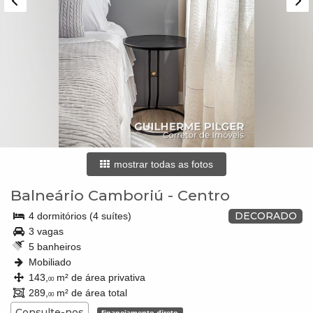
mostrar todas as fotos
Balneário Camboriú
-
Centro
DECORADO
4 dormitórios (4 suítes)
3 vagas
5 banheiros
Mobiliado
143,
m² de área privativa
00
289,
m² de área total
00
Consulte-nos