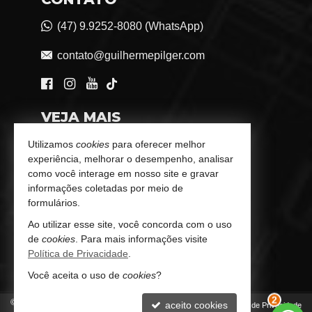
(47) 9.9252-8080 (WhatsApp)
contato@guilhermepilger.com
VEJA MAIS
Consultoria Imobiliária Personalizada
Utilizamos
cookies
para oferecer melhor
experiência, melhorar o desempenho, analisar
trabalhe conosco
como você interage em nosso site e gravar
informações coletadas por meio de
Indicadores Financeiros
formulários.
Ao utilizar esse site, você concorda com o uso
Imóveis Favoritos
de
cookies
. Para mais informações visite
Política de Privacidade
.
Mapa de Imóveis
Você aceita o uso de
cookies
?
©
2026
CRECI/SC 6772-J
aceito cookies
Política de Privacidade
2