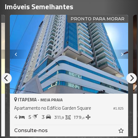
Imóveis Semelhantes
PRONTO PARA MORAR
MA -
ITAPEMA -
MEIA PRAIA
ME
ento no Edifício Garden Square
Apartamento no 
#1.825
5
3
4
5
3
311,
179,
9
0
Consulte-no
lte-nos