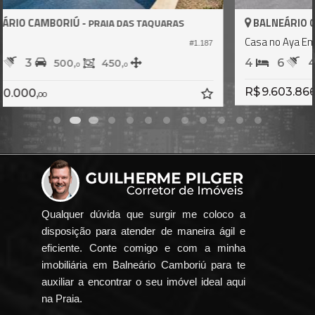
BALNEÁRIO CAMBORIÚ -
PRAIA DO ESTALEIRO
Casa no Aya Empreendimentos
#2.062
7
4
6
4
603,
7
R$ 9.603.866,
11
Qualquer dúvida que surgir me coloco a
disposição para atender de maneira ágil e
eficiente. Conte comigo e com a minha
imobiliária em Balneário Camboriú para te
auxiliar a encontrar o seu imóvel ideal aqui
na Praia.