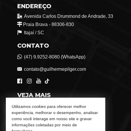
ENDEREÇO
Avenida Carlos Drummond de Andrade, 33
Praia Brava - 88306-830
Itajaí /
SC
CONTATO
(47) 9.9252-8080 (WhatsApp)
contato@guilhermepilger.com
VEJA MAIS
Consultoria Imobiliária Personalizada
Utilizamos
cookies
para oferecer melhor
experiência, melhorar o desempenho, analisar
trabalhe conosco
como você interage em nosso site e gravar
informações coletadas por meio de
Indicadores Financeiros