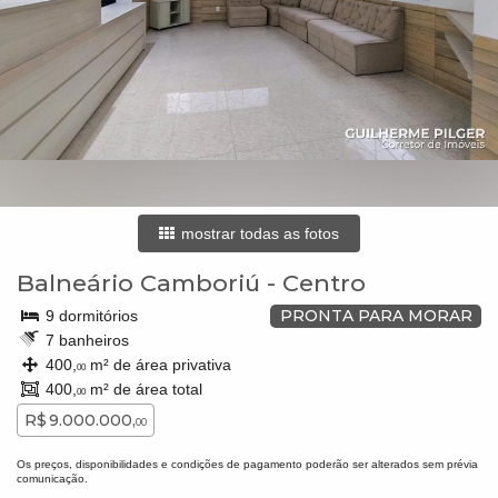
mostrar todas as fotos
Balneário Camboriú
-
Centro
PRONTA PARA MORAR
9 dormitórios
7 banheiros
400,
m² de área privativa
00
400,
m² de área total
00
R$ 9.000.000,
00
Os preços, disponibilidades e condições de pagamento poderão ser alterados sem prévia
comunicação.