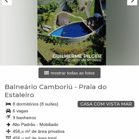
mostrar todas as fotos
Balneário Camboriú
-
Praia do
Estaleiro
CASA COM VISTA MAR
8 dormitórios (8 suítes)
6 vagas
9 banheiros
Alto Padrão - Mobiliado
456,
m² de área privativa
00
456,
m² de área total
00