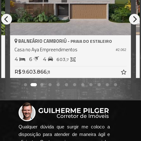
BALNEÁRIO CAMBORIÚ -
PRAIA DO ESTALEIRO
Casa no Aya Empreendimentos
6
#2.062
4
6
4
603,
7
R$ 9.603.866,
11
Qualquer dúvida que surgir me coloco a
disposição para atender de maneira ágil e