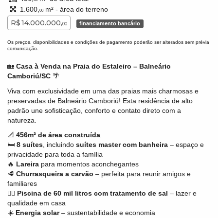
1.600,
m² - área do terreno
00
R$ 14.000.000,
financiamento bancário
00
Os preços, disponibilidades e condições de pagamento poderão ser alterados sem prévia
comunicação.
🏡
Casa à Venda na Praia do Estaleiro – Balneário
Camboriú/SC
🌴
Viva com exclusividade em uma das praias mais charmosas e
preservadas de Balneário Camboriú! Esta residência de alto
padrão une sofisticação, conforto e contato direto com a
natureza.
📐
456m² de área construída
🛏️
8 suítes
, incluindo
suítes master com banheira
– espaço e
privacidade para toda a família
🔥
Lareira
para momentos aconchegantes
🥩
Churrasqueira a carvão
– perfeita para reunir amigos e
familiares
🏊‍♂️
Piscina de 60 mil litros com tratamento de sal
– lazer e
qualidade em casa
☀️
Energia solar
– sustentabilidade e economia