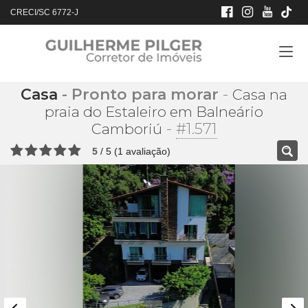
CRECI/SC 6772-J
Casa
- Pronto para morar
-
Casa na
praia do Estaleiro em Balneário
-
#1.571
Camboriú
5
/
5
(
1
avaliação)