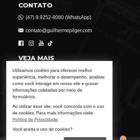
CONTATO
(47) 9.9252-8080 (WhatsApp)
contato@guilhermepilger.com
VEJA MAIS
Consultoria Imobiliária Personalizada
Utilizamos
cookies
para oferecer melhor
experiência, melhorar o desempenho, analisar
trabalhe conosco
como você interage em nosso site e gravar
informações coletadas por meio de
Indicadores Financeiros
formulários.
Ao utilizar esse site, você concorda com o uso
Imóveis Favoritos
de
cookies
. Para mais informações visite
Política de Privacidade
.
Mapa de Imóveis
Você aceita o uso de
cookies
?