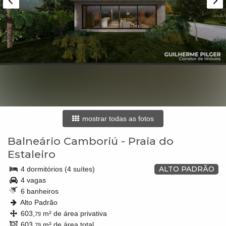
mostrar todas as fotos
Balneário Camboriú
-
Praia do
Estaleiro
ALTO PADRÃO
4 dormitórios (4 suítes)
4 vagas
6 banheiros
Alto Padrão
603,
m² de área privativa
79
603,
m² de área total
79