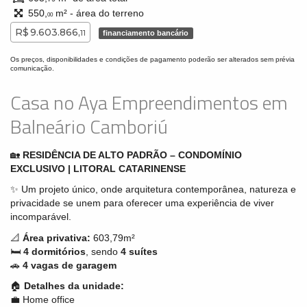
550,
m² - área do terreno
00
R$ 9.603.866,
11
financiamento bancário
Os preços, disponibilidades e condições de pagamento poderão ser alterados sem prévia
comunicação.
Casa no Aya Empreendimentos em
Balneário Camboriú
🏡
RESIDÊNCIA DE ALTO PADRÃO – CONDOMÍNIO
EXCLUSIVO | LITORAL CATARINENSE
✨ Um projeto único, onde arquitetura contemporânea, natureza e
privacidade se unem para oferecer uma experiência de viver
incomparável.
📐
Área privativa:
603,79m²
🛏
4 dormitórios
, sendo
4 suítes
🚗
4 vagas de garagem
🏠
Detalhes da unidade:
💼 Home office