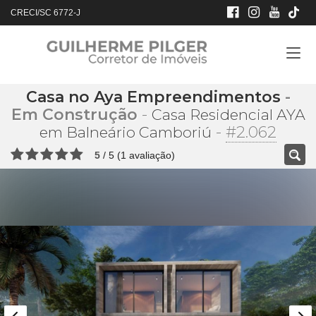
CRECI/SC 6772-J
Casa no Aya Empreendimentos
-
Em Construção
-
Casa Residencial AYA
-
#2.062
em Balneário Camboriú
5
/
5
(
1
avaliação)