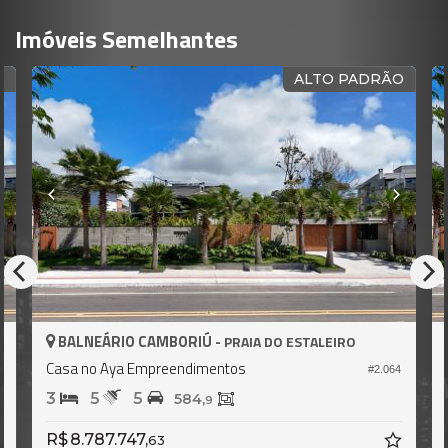
Imóveis Semelhantes
ALTO PADRÃO
OPOR
BALNEÁRIO CAMBORIÚ -
O ESTALEIRO
PRAIA DO ESTA
Casa no Aya Empreendimentos
#2.064
4
5
5
396,
9
R$ 6.415.315,
32