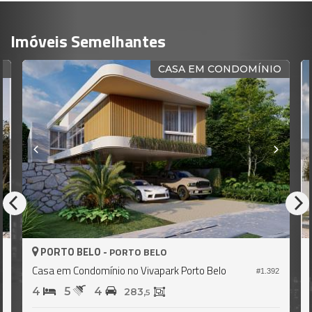
Imóveis Semelhantes
O
CASA EM CONDOMÍNIO
PORTO BELO -
PORTO BELO
Casa em Condomínio no Vivapark Porto Belo
9
#1.392
4
5
4
283,
5