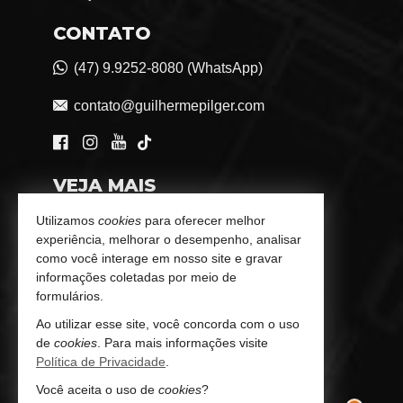
CONTATO
(47) 9.9252-8080 (WhatsApp)
contato@guilhermepilger.com
VEJA MAIS
Consultoria Imobiliária Personalizada
Utilizamos
cookies
para oferecer melhor
experiência, melhorar o desempenho, analisar
trabalhe conosco
como você interage em nosso site e gravar
informações coletadas por meio de
Indicadores Financeiros
formulários.
Ao utilizar esse site, você concorda com o uso
Imóveis Favoritos
de
cookies
. Para mais informações visite
Política de Privacidade
.
Mapa de Imóveis
Você aceita o uso de
cookies
?