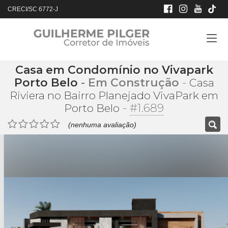
CRECI/SC 6772-J
Casa em Condomínio no Vivapark
Porto Belo
- Em Construção
-
Casa
Riviera no Bairro Planejado VivaPark em
-
#1.689
Porto Belo
(nenhuma avaliação)