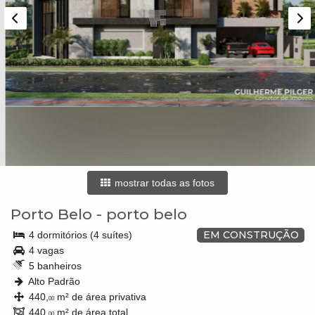
mostrar todas as fotos
Porto Belo
-
porto belo
EM CONSTRUÇÃO
4 dormitórios (4 suítes)
4 vagas
5 banheiros
Alto Padrão
440,
m² de área privativa
00
440,
m² de área total
00