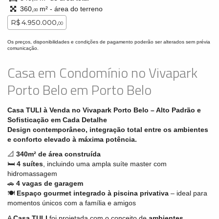
360,
m² - área do terreno
00
R$ 4.950.000,
00
Os preços, disponibilidades e condições de pagamento poderão ser alterados sem prévia
comunicação.
Casa em Condomínio no Vivapark
Porto Belo em Porto Belo
Casa TULI à Venda no Vivapark Porto Belo – Alto Padrão e
Sofisticação em Cada Detalhe
Design contemporâneo, integração total entre os ambientes
e conforto elevado à máxima potência.
📐
340m² de área construída
🛏️
4 suítes
, incluindo uma ampla suíte master com
hidromassagem
🚗
4 vagas de garagem
🍽️
Espaço gourmet integrado à piscina privativa
– ideal para
momentos únicos com a família e amigos
A
Casa TULI
foi projetada com o conceito de
ambientes