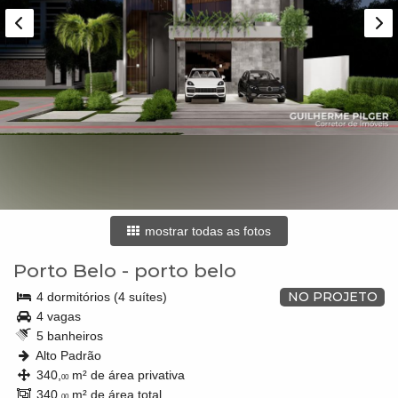
mostrar todas as fotos
Porto Belo
-
porto belo
NO PROJETO
4 dormitórios (4 suítes)
4 vagas
5 banheiros
Alto Padrão
340,
m² de área privativa
00
340,
m² de área total
00