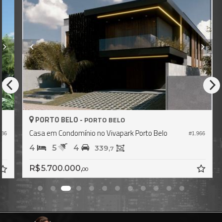
PORTO BELO -
PORTO BELO
Casa em Condomínio no Vivapark Porto Belo
#1.966
6
4
5
4
339,
7
R$ 5.700.000,
00