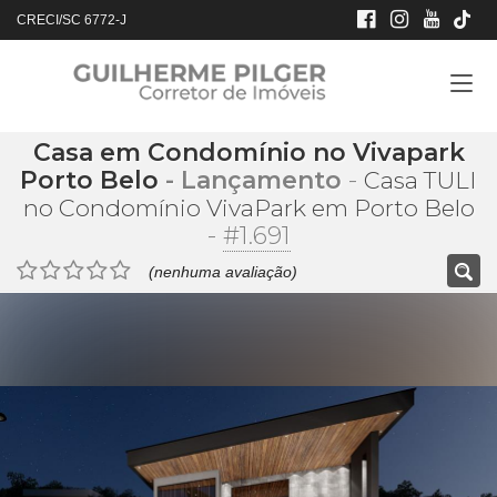
CRECI/SC 6772-J
Casa em Condomínio no Vivapark
Porto Belo
- Lançamento
-
Casa TULI
no Condomínio VivaPark em Porto Belo
-
#1.691
(nenhuma avaliação)