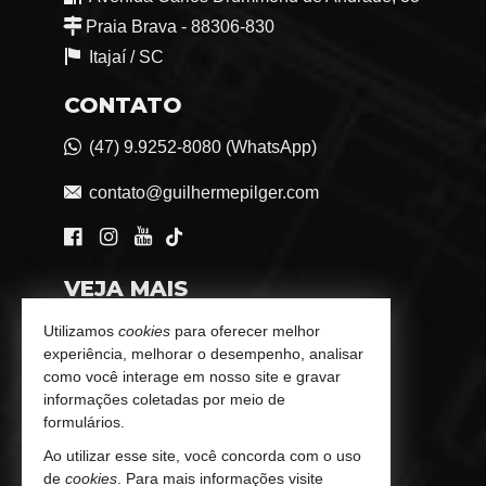
Praia Brava - 88306-830
Itajaí /
SC
CONTATO
(47) 9.9252-8080 (WhatsApp)
contato@guilhermepilger.com
VEJA MAIS
Consultoria Imobiliária Personalizada
Utilizamos
cookies
para oferecer melhor
experiência, melhorar o desempenho, analisar
trabalhe conosco
como você interage em nosso site e gravar
informações coletadas por meio de
Indicadores Financeiros
formulários.
Ao utilizar esse site, você concorda com o uso
Imóveis Favoritos
de
cookies
. Para mais informações visite