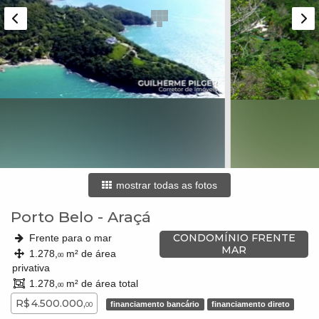
mostrar todas as fotos
Porto Belo
-
Araçá
CONDOMÍNIO FRENTE
Frente para o mar
MAR
1.278,
m² de área
00
privativa
1.278,
m² de área total
00
R$ 4.500.000,
financiamento bancário
financiamento direto
00