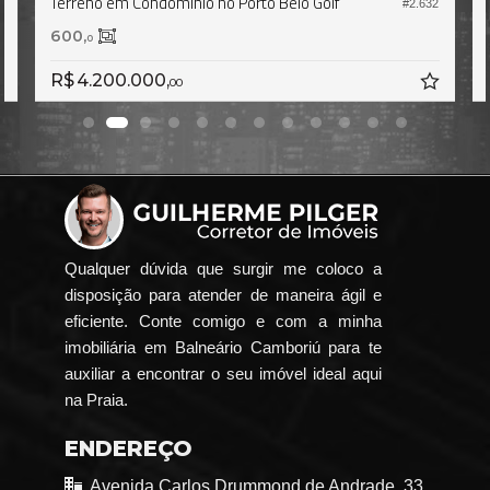
Terreno em Condomínio no Porto Belo Golf
7
#2.632
600,
0
R$ 4.200.000,
00
Qualquer dúvida que surgir me coloco a
disposição para atender de maneira ágil e
eficiente. Conte comigo e com a minha
imobiliária em Balneário Camboriú para te
auxiliar a encontrar o seu imóvel ideal aqui
na Praia.
ENDEREÇO
Avenida Carlos Drummond de Andrade, 33