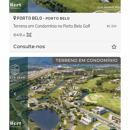
PORTO BELO -
PORTO BELO
Terreno em Condomínio no Porto Belo Golf
#2.324
649,
4
Consulte-nos
TERRENO EM CONDOMÍNIO