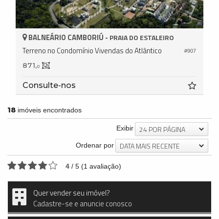
BALNEÁRIO CAMBORIÚ -
PRAIA DO ESTALEIRO
Terreno no Condomínio Vivendas do Atlântico
#907
871,
0
Consulte-nos
18
imóveis encontrados
24 POR PÁGINA
Exibir
DATA MAIS RECENTE
Ordenar por
4
/
5
(
1
avaliação)
Quer vender seu imóvel?
Cadastre-se e anuncie conosco