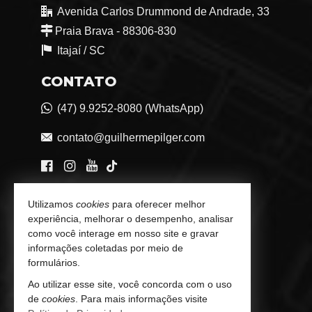
Avenida Carlos Drummond de Andrade, 33
Praia Brava - 88306-830
Itajaí /
SC
CONTATO
(47) 9.9252-8080 (WhatsApp)
contato@guilhermepilger.com
VEJA MAIS
Utilizamos
cookies
para oferecer melhor
experiência, melhorar o desempenho, analisar
Consultoria Imobiliária Personalizada
como você interage em nosso site e gravar
informações coletadas por meio de
trabalhe conosco
formulários.
Indicadores Financeiros
Ao utilizar esse site, você concorda com o uso
de
cookies
. Para mais informações visite