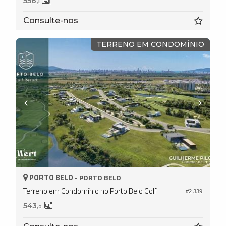
556,
1
Consulte-nos
TERRENO EM CONDOMÍNIO
PORTO BELO -
PORTO BELO
Terreno em Condomínio no Porto Belo Golf
#2.339
543,
0