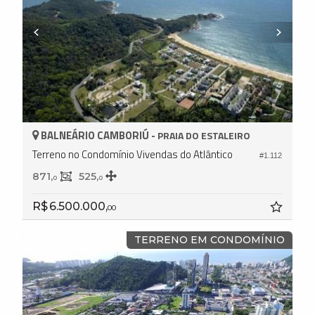
BALNEÁRIO CAMBORIÚ -
PRAIA DO ESTALEIRO
Terreno no Condomínio Vivendas do Atlântico
#1.112
871,
525,
0
0
R$ 6.500.000,
00
TERRENO EM CONDOMÍNIO