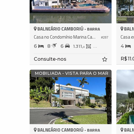
BALNEÁRIO CAMBORIÚ -
BALN
BARRA
Casa no Condomínio Marina Camboriú
#287
6
8
6
4
1.311,
780,
0
0
R$ 11
Consulte-nos
MOBILIADA - VISTA PARA O MAR
BALNEÁRIO CAMBORIÚ -
BALN
BARRA