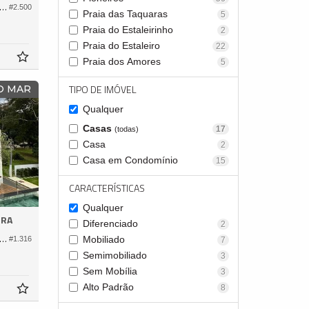
em Condomínio no Bella Vista Residence Club
#2.500
Praia das Taquaras
5
Praia do Estaleirinho
2
Praia do Estaleiro
22
Praia dos Amores
5
TIPO DE IMÓVEL
 O MAR
Qualquer
Casas
17
(todas)
Casa
2
Casa em Condomínio
15
CARACTERÍSTICAS
Qualquer
RRA
Diferenciado
2
em Condomínio no Bella Vista Residence Club
Mobiliado
#1.316
7
Semimobiliado
3
Sem Mobília
3
Alto Padrão
8