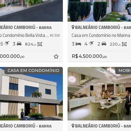
EÁRIO CAMBORIÚ -
BALNEÁRIO CAMBORIÚ -
BARRA
BA
Casa no Condomínio Bella Vista Residence Club
C
#2.318
5
3
3
4
2
824,
220,
0
0
.000.000,
R$ 4.500.000,
00
00
CASA EM CONDOMÍNIO
MOBI
EÁRIO CAMBORIÚ -
BALNEÁRIO CAMBORIÚ -
BARRA
BA