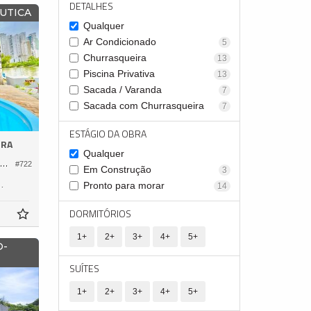
DETALHES
ÁUTICA
Qualquer
Ar Condicionado
5
Churrasqueira
13
Piscina Privativa
13
Sacada / Varanda
7
Sacada com Churrasqueira
7
ESTÁGIO DA OBRA
RRA
Qualquer
asa em Condomínio no Marina Camboriú
#722
Em Construção
3
300,
Pronto para morar
14
0
DORMITÓRIOS
1+
2+
3+
4+
5+
O-
SUÍTES
1+
2+
3+
4+
5+