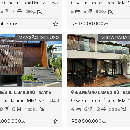
Casa em Condomínio no Boulevard Barra Park Residence
Casa 
#325
5
4
5
9
250,
820,
0
0
ulte-nos
R$ 13.000.000,
00
MANSÃO DE LUXO
VISTA PARA
EÁRIO CAMBORIÚ -
BALNEÁRIO CAMBORIÚ -
BARRA
BA
Casa no Condomínio Bella Vista Residence Club
Casa 
#2.242
8
8
4
6
2
1.030,
500,
0
0
.000.000,
R$ 8.500.000,
00
00