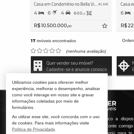
Casa em Condomínio no Bella Vista Residence Club
#1.645
4
6
4
6
600,
0
R$ 10.500.000,
R$ 22
00
17
Orden
imóveis encontrados
(nenhuma avaliação)
Quer vender seu imóvel?
Cadastre-se e anuncie conosco
Utilizamos
cookies
para oferecer melhor
experiência, melhorar o desempenho, analisar
como você interage em nosso site e gravar
informações coletadas por meio de
formulários.
Ao utilizar esse site, você concorda com o uso
Qualquer dúvida que surgir me coloco a dispos
de
cookies
. Para mais informações visite
atender de maneira ágil e eficiente. Conte comig
Política de Privacidade
.
minha imobiliária em Balneário Camboriú para te 