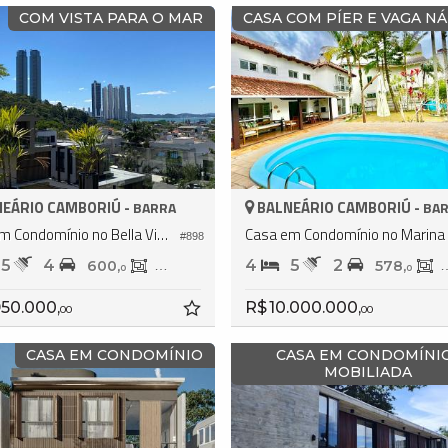
COM VISTA PARA O MAR
CASA COM PÍER E VAGA N
EÁRIO CAMBORIÚ -
BALNEÁRIO CAMBORIÚ -
BARRA
BA
Casa em Condomínio no Bella Vista Residence Club
C
#898
5
4
4
5
2
600,
432,
578,
0
0
0
950.000,
R$ 10.000.000,
00
00
CASA EM CONDOMÍNIO
CASA EM CONDOMÍNI
MOBILIADA