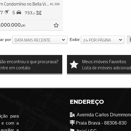
Casa em Condomínio no Bella Vista Residence Club
#1.306
7
5
753,
0
.000.000,
00
DATA MAIS RECENTE
24 POR PÁGINA
ar por
Exibir
Não encontrou o que procurava?
Meus imóveis Favoritos
Entre em contato
Lista de imóveis adiciona
ENDEREÇO
Avenida Carlos Drummond
ição para
o e com a
Praia Brava - 88306-830
auxiliar a