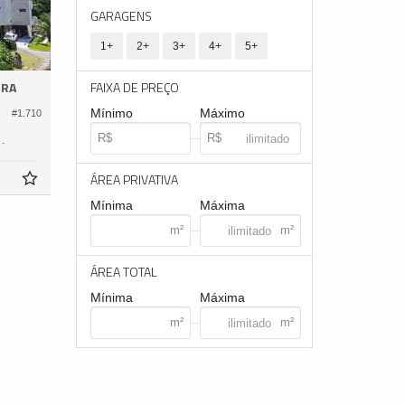
GARAGENS
1+
2+
3+
4+
5+
FAIXA DE PREÇO
RRA
Mínimo
Máximo
#1.710
437,
1
ÁREA PRIVATIVA
Mínima
Máxima
ÁREA TOTAL
Mínima
Máxima