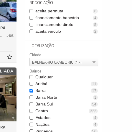
NEGOCIAÇÃO
aceita permuta
6
financiamento bancário
4
financiamento direto
5
RRA
aceita veículo
2
asa em Condomínio no Marina Camboriú
#403
LOCALIZAÇÃO
Cidade
BALNEÁRIO CAMBORIÚ (17)
LIADA
Bairros
Qualquer
Ariribá
11
Barra
17
Barra Norte
1
Barra Sul
54
Centro
323
Estados
4
Nações
4
RRA
Pioneiros
56