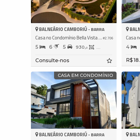
BALNEÁRIO CAMBORIÚ -
BALN
BARRA
Casa no Condomínio Bella Vista Residence Club
#2.706
5
6
5
4
930,
840,
0
0
R$ 18
Consulte-nos
CASA EM CONDOMÍNIO
BALNEÁRIO CAMBORIÚ -
BALN
BARRA