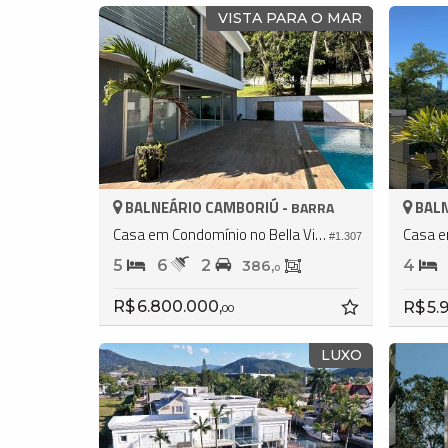
VISTA PARA O MAR
BALNEÁRIO CAMBORIÚ -
BALN
BARRA
Casa em Condomínio no Bella Vista Residence Club
#1.307
5
6
2
4
386,
0
R$ 6.800.000,
R$ 5.
00
LUXO