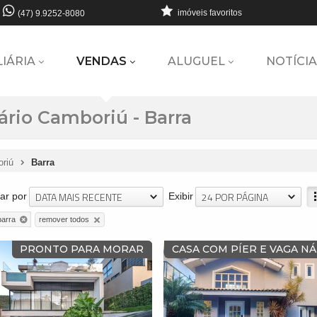
imóveis favoritos
(47) 9.9252-8080
LIÁRIA
VENDAS
ALUGUEL
NOTÍCIA
rio Camboriú - Barra
oriú
Barra
DATA MAIS RECENTE
24 POR PÁGINA
ar por
Exibir
remover todos
barra
PRONTO PARA MORAR
CASA COM PÍER E VAGA N