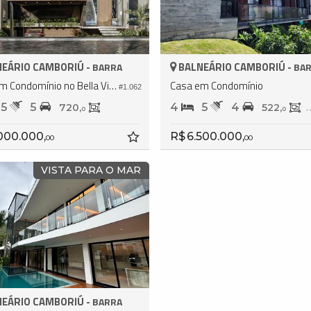
EÁRIO CAMBORIÚ -
BALNEÁRIO CAMBORIÚ -
BARRA
BA
Casa em Condomínio no Bella Vista Residence Club
Casa em Condomínio
#1.062
5
5
4
5
4
720,
522,
0
0
.000.000,
R$ 6.500.000,
00
00
VISTA PARA O MAR
EÁRIO CAMBORIÚ -
BARRA