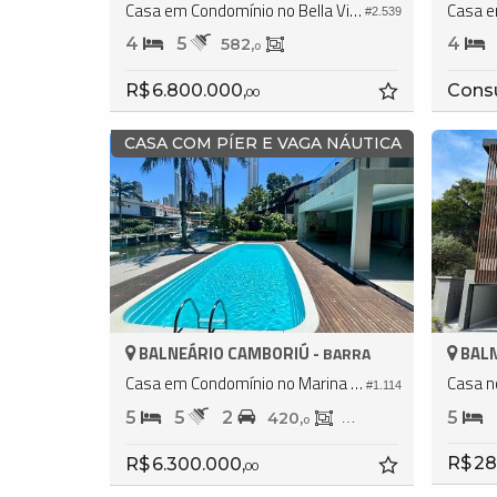
Casa em Condomínio no Bella Vista Residence Club
#2.539
4
5
4
582,
0
R$ 6.800.000,
Cons
00
CASA COM PÍER E VAGA NÁUTICA
BALNEÁRIO CAMBORIÚ -
BALN
BARRA
Casa em Condomínio no Marina Camboriú
#1.114
5
5
2
5
420,
400,
0
0
R$ 28
R$ 6.300.000,
00