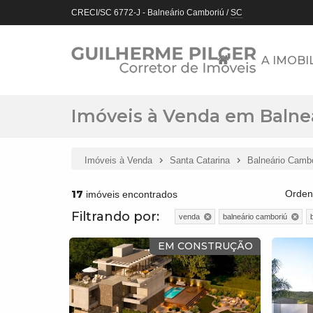
CRECI/SC 6772-J
- Balneário Camboriú /
SC
A IMOBI
Imóveis à Venda em Balneá
Imóveis à Venda
Santa Catarina
Balneário Camb
17
Orden
imóveis encontrados
Filtrando por:
venda
balneário camboriú
EM CONSTRUÇÃO