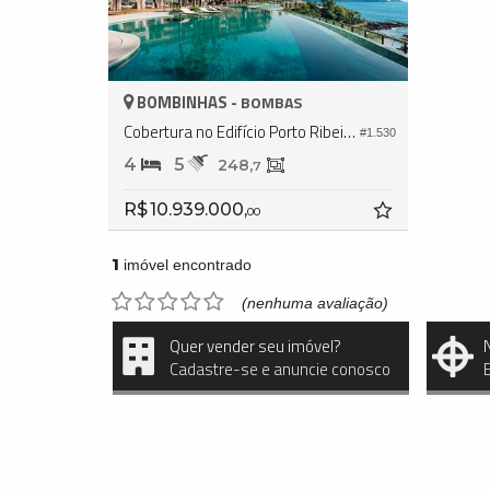
BOMBINHAS -
BOMBAS
Cobertura no Edifício Porto Ribeiro Village
#1.530
4
5
248,
7
R$ 10.939.000,
00
1
imóvel encontrado
(nenhuma avaliação)
Quer vender seu imóvel?
Cadastre-se e anuncie conosco