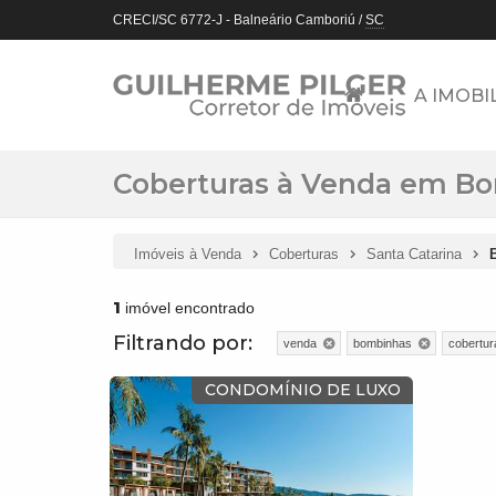
CRECI/SC 6772-J
- Balneário Camboriú /
SC
A IMOBI
Coberturas à Venda em Bo
Imóveis à Venda
Coberturas
Santa Catarina
1
imóvel encontrado
Filtrando por:
venda
bombinhas
cobertur
CONDOMÍNIO DE LUXO