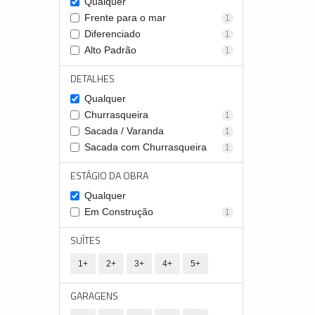
Qualquer
Frente para o mar
1
Diferenciado
1
Alto Padrão
1
DETALHES
Qualquer
Churrasqueira
1
Sacada / Varanda
1
Sacada com Churrasqueira
1
ESTÁGIO DA OBRA
Qualquer
Em Construção
1
SUÍTES
1+
2+
3+
4+
5+
GARAGENS