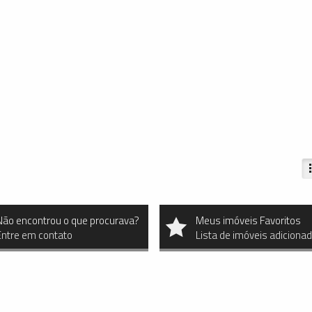
Não encontrou o que procurava?
Meus imóveis Favoritos
Entre em contato
Lista de imóveis adiciona