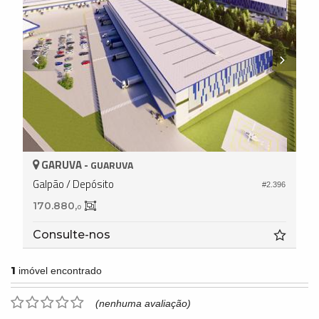
GARUVA -
GUARUVA
Galpão / Depósito
#2.396
170.880,
0
Consulte-nos
1
imóvel encontrado
(nenhuma avaliação)