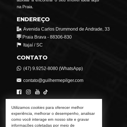
na Praia.
ENDEREÇO
Avenida Carlos Drummond de Andrade, 33
Praia Brava - 88306-830
Itajaí /
SC
CONTATO
(47) 9.9252-8080 (WhatsApp)
contato@guilhermepilger.com
VEJA MAIS
Utilizamos
cookies
para oferecer melhor
experiência, melhorar o desempenho, analisar
Consultoria Imobiliária Personalizada
como você interage em nosso site e gravar
informações coletadas por meio de