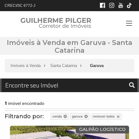
CRECI/SC 6772-J
Imóveis à Venda em Garuva - Santa
Catarina
Imóveis à Venda
Santa Catarina
Garuva
Encontre seu Imóvel
1
imóvel encontrado
Filtrando por:
remover todos
venda
garuva
GALPÃO LOGÍSTICO