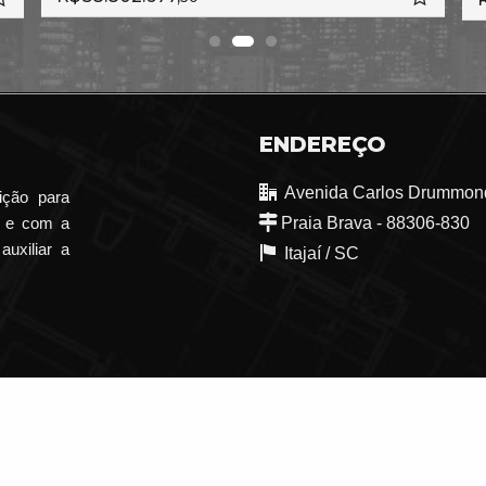
ENDEREÇO
Avenida Carlos Drummond
ição para
o e com a
Praia Brava - 88306-830
auxiliar a
Itajaí /
SC