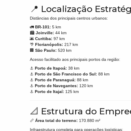
📍 Localização Estraté
Distâncias dos principais centros urbanos:
🚛
BR-101:
5 km
🏙
Joinville:
44 km
🌆
Curitiba:
97 km
🌴
Florianópolis:
217 km
🏢
São Paulo:
520 km
Acesso facilitado aos principais portos da região:
⚓
Porto de Itapoá:
38 km
⚓
Porto de São Francisco do Sul:
88 km
⚓
Porto de Paranaguá:
88 km
⚓
Porto de Navegantes:
120 km
⚓
Porto de Itajaí:
125 km
📐 Estrutura do Empr
📏
Área total do terreno:
170.880 m²
Infraestrutura completa para operações logísticas: