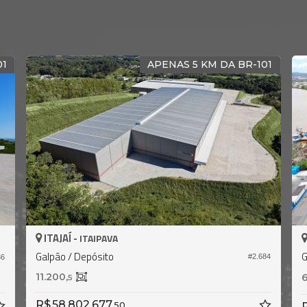
APENAS 5 KM DA BR-101
AJAÍ -
ITAJAÍ -
ITAIPAVA
SA
pão / Depósito
Galpão / Dep
#2.684
200,
6.024,
5
0
58.802.677,
50
R$ 35.000.