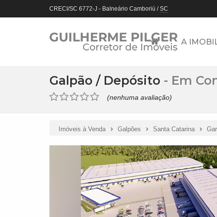
CRECI/SC 6772-J
- Balneário Camboriú /
SC
A IMOBI
Galpão / Depósito
- Em Con
(nenhuma avaliação)
Imóveis à Venda
Galpões
Santa Catarina
Gar