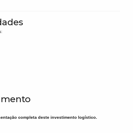
dades
s:
timento
entação completa deste investimento logístico.