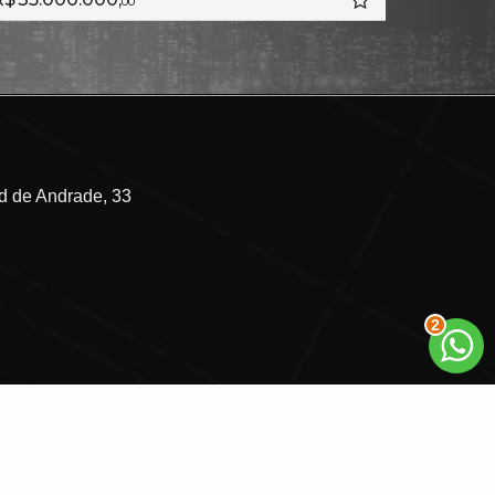
00
00
 de Andrade, 33
2