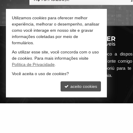
Utilizamos
cookies
para oferecer melhor
experiência, melhorar o desempenho, analisar
como você interage em nosso site e gravar
informações coletadas por meio de
formulários.
Ao utilizar esse site, você concorda com o uso
Qualquer dúvida que surgir me coloco a dispos
de
cookies
. Para mais informações visite
atender de maneira ágil e eficiente. Conte comig
Política de Privacidade
.
minha imobiliária em Balneário Camboriú para te 
Você aceita o uso de
cookies
?
encontrar o seu imóvel ideal aqui na Praia.
aceito cookies