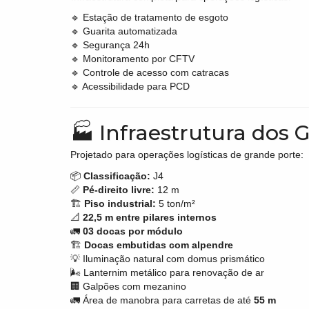
🔹 Estação de tratamento de esgoto
🔹 Guarita automatizada
🔹 Segurança 24h
🔹 Monitoramento por CFTV
🔹 Controle de acesso com catracas
🔹 Acessibilidade para PCD
🏭 Infraestrutura dos 
Projetado para operações logísticas de grande porte:
📦
Classificação:
J4
📏
Pé-direito livre:
12 m
🏗
Piso industrial:
5 ton/m²
📐
22,5 m entre pilares internos
🚛
03 docas por módulo
🏗
Docas embutidas com alpendre
💡 Iluminação natural com domus prismático
🌬 Lanternim metálico para renovação de ar
🏢 Galpões com mezanino
🚛 Área de manobra para carretas de até
55 m