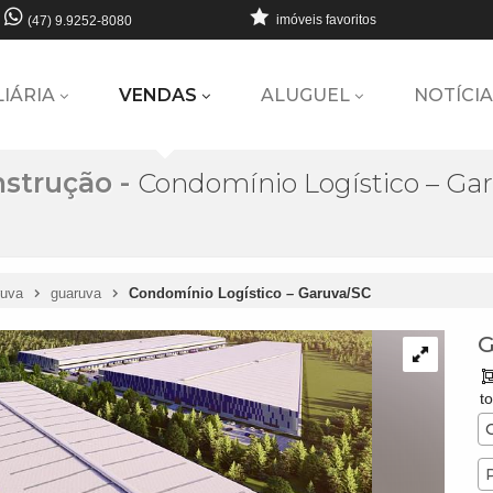
imóveis favoritos
(47) 9.9252-8080
LIÁRIA
VENDAS
ALUGUEL
NOTÍCIA
strução
-
Condomínio Logístico – Ga
uva
guaruva
Condomínio Logístico – Garuva/SC
G
to