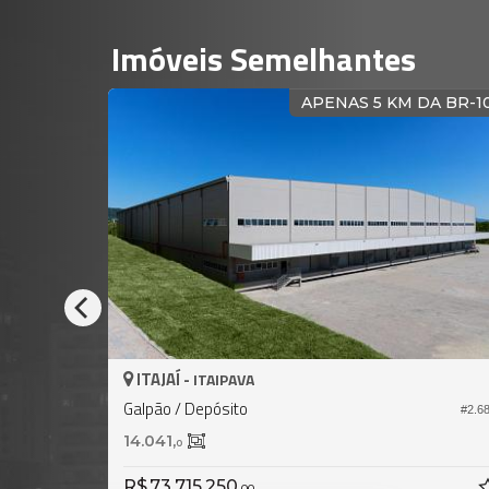
Imóveis Semelhantes
APENAS 5 KM DA BR-101
ITAJAÍ -
IT
ITAIPAVA
Galpão / Depósito
Gal
#2.686
14.041,
11.
0
R$ 
R$ 73.715.250,
00