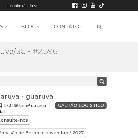
encontre rápido
S
BLOG
CONTATO
-
#2.396
ruva/SC
aruva
-
guaruva
GALPÃO LOGÍSTICO
170.880,
m² de área
00
tal
Consulte-nos
Previsão de Entrega: novembro / 2027