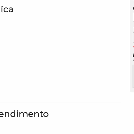
gica
eendimento