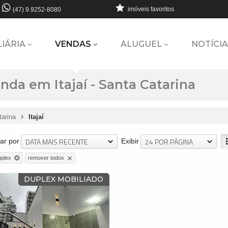
imóveis favoritos
(47) 9.9252-8080
LIÁRIA
VENDAS
ALUGUEL
NOTÍCIA
da em Itajaí - Santa Catarina
tarina
Itajaí
DATA MAIS RECENTE
24 POR PÁGINA
ar por
Exibir
remover todos
uplex
DUPLEX MOBILIADO