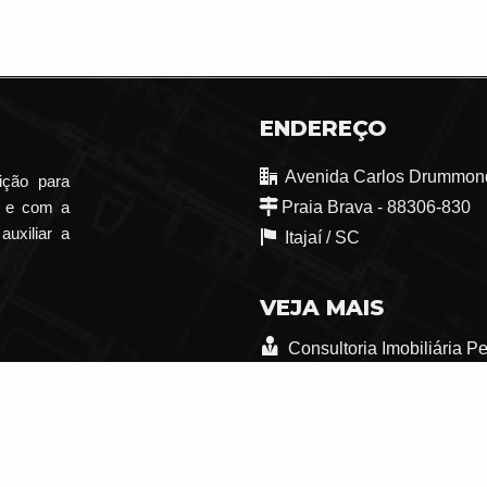
ENDEREÇO
Avenida Carlos Drummond
ição para
o e com a
Praia Brava - 88306-830
auxiliar a
Itajaí /
SC
VEJA MAIS
Consultoria Imobiliária P
trabalhe conosco
Indicadores Financeiros
Mapa de Imóveis