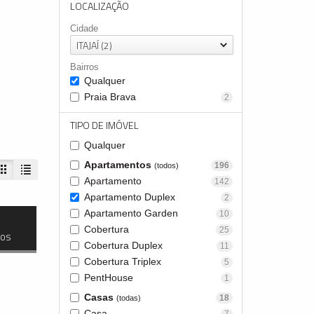
LOCALIZAÇÃO
Cidade
ITAJAÍ (2)
Bairros
Qualquer
Praia Brava
2
TIPO DE IMÓVEL
Qualquer
Apartamentos
196
(todos)
Apartamento
142
Apartamento Duplex
2
Apartamento Garden
10
Cobertura
25
dos
Cobertura Duplex
11
Cobertura Triplex
5
PentHouse
1
Casas
18
(todas)
Casa