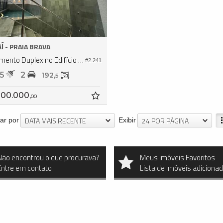
Í -
PRAIA BRAVA
Apartamento Duplex no Edifício Cala D’or
#2.241
5
2
192,
5
300.000,
00
DATA MAIS RECENTE
24 POR PÁGINA
ar por
Exibir
Não encontrou o que procurava?
Meus imóveis Favoritos
Entre em contato
Lista de imóveis adiciona