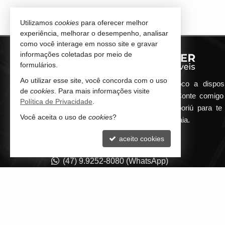
Utilizamos
cookies
para oferecer melhor
experiência, melhorar o desempenho, analisar
como você interage em nosso site e gravar
informações coletadas por meio de
formulários.
Ao utilizar esse site, você concorda com o uso
Qualquer dúvida que surgir me coloco a dispos
de
cookies
. Para mais informações visite
atender de maneira ágil e eficiente. Conte comig
Política de Privacidade
.
minha imobiliária em Balneário Camboriú para te 
Você aceita o uso de
cookies
?
encontrar o seu imóvel ideal aqui na Praia.
aceito cookies
CONTATO
(47) 9.9252-8080 (WhatsApp)
contato@guilhermepilger.com