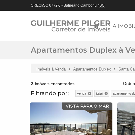
CRECI/SC 6772-J
- Balneário Camboriú /
SC
A IMOBI
Apartamentos Duplex à Ven
Imóveis à Venda
Apartamentos Duplex
Santa Ca
2
Orden
imóveis encontrados
Filtrando por:
venda
itajaí
apartamento d
VISTA PARA O MAR