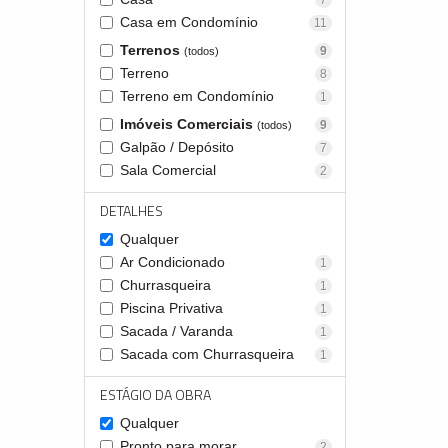
7
Casa em Condomínio
11
Terrenos
9
(todos)
Terreno
8
Terreno em Condomínio
1
Imóveis Comerciais
9
(todos)
Galpão / Depósito
7
Sala Comercial
2
DETALHES
Qualquer
Ar Condicionado
1
Churrasqueira
1
Piscina Privativa
1
Sacada / Varanda
1
Sacada com Churrasqueira
1
ESTÁGIO DA OBRA
Qualquer
Pronto para morar
2