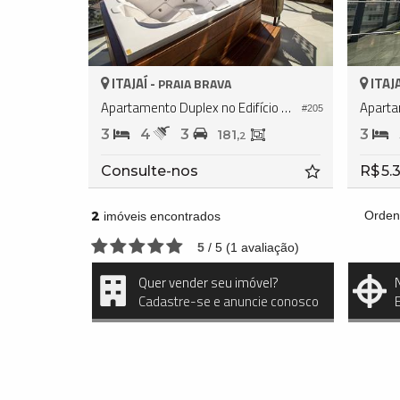
ITAJAÍ -
ITAJA
PRAIA BRAVA
Apartamento Duplex no Edifício Brava 22
#205
3
4
3
3
181,
2
Consulte-nos
R$ 5.
2
Orden
imóveis encontrados
5
/
5
(
1
avaliação)
Quer vender seu imóvel?
Cadastre-se e anuncie conosco