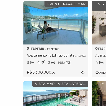
FRENTE PARA O MAR
VIS
ITAPEMA -
ITAP
CENTRO
Apartamento no Edifício Sonata Residence
Aparta
#2.602
3
4
2
4
145,
0
R$ 5.300.000,
Cons
00
VISTA MAR - VISTA LATERAL