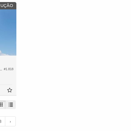
RUÇÃO
 Edifício Sweden Dallo
#1.818
3
›