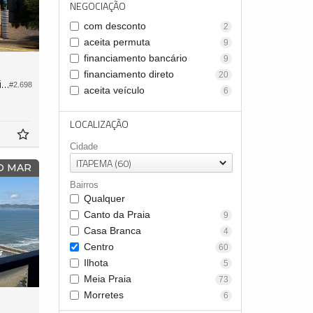
NEGOCIAÇÃO
com desconto
2
aceita permuta
9
financiamento bancário
9
financiamento direto
20
Apartamento no Edifício Accendis Home Living
#2.698
aceita veículo
6
LOCALIZAÇÃO
Cidade
ITAPEMA (60)
 O MAR
Bairros
Qualquer
Canto da Praia
9
Casa Branca
4
Centro
60
Ilhota
5
Meia Praia
73
Morretes
6