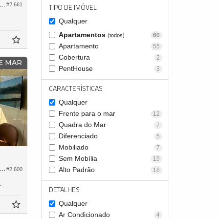
tamento no Edifício Saint Clair
#2.661
TIPO DE IMÓVEL
Qualquer
Apartamentos
60
(todos)
Apartamento
55
Cobertura
2
E MAR
PentHouse
3
CARACTERÍSTICAS
Qualquer
Frente para o mar
12
Quadra do Mar
7
Diferenciado
5
Mobiliado
7
Sem Mobília
19
partamento no Edifício Petit Château
Alto Padrão
#2.600
18
41,
0
DETALHES
Qualquer
Ar Condicionado
4