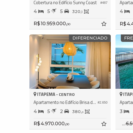
Cobertura no Edifício Sunny Coast
#487
4
5
5
4
320,
1
R$ 10.959.000,
R$ 4.
00
DIFERENCIADO
FRE
ITAPEMA -
ITAP
CENTRO
Apartamento no Edifício Brisa do Mar
#2.650
4
5
2
3
380,
0
R$ 4.970.000,
R$ 6.500.000
00