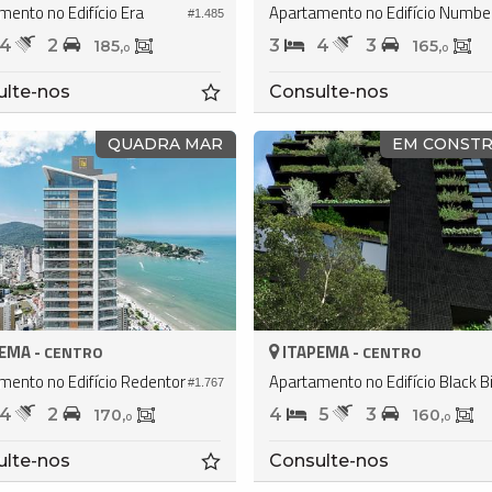
mento no Edifício Era
Apart
#1.485
4
2
3
4
3
185,
165,
0
0
ulte-nos
Consulte-nos
QUADRA MAR
EM CONST
EMA -
ITAPEMA -
CENTRO
CENTRO
mento no Edifício Redentor
#1.767
4
2
4
5
3
170,
160,
0
0
ulte-nos
Consulte-nos