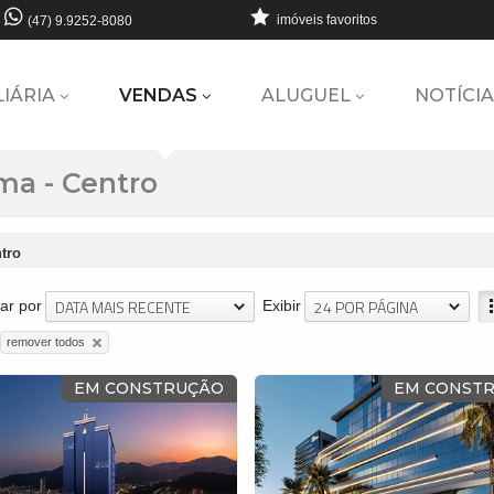
imóveis favoritos
(47) 9.9252-8080
LIÁRIA
VENDAS
ALUGUEL
NOTÍCIA
ma - Centro
tro
DATA MAIS RECENTE
24 POR PÁGINA
ar por
Exibir
remover todos
EM CONSTRUÇÃO
EM CONST