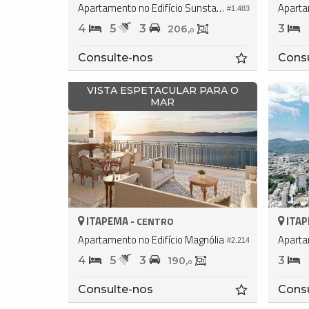
Apartamento no Edifício Sunstar Ocean
Aparta
#1.483
4
5
3
3
206,
0
Consulte-nos
Cons
VISTA ESPETACULAR PARA O
MAR
ITAPEMA -
ITAP
CENTRO
Apartamento no Edifício Magnólia
Aparta
#2.214
4
5
3
3
190,
0
Consulte-nos
Cons