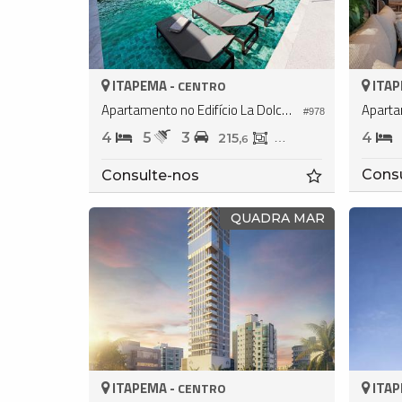
ITAPEMA -
ITAP
CENTRO
Apartamento no Edifício La Dolce Vita
#978
4
5
3
4
215,
160,
6
4
Cons
Consulte-nos
QUADRA MAR
ITAPEMA -
ITAP
CENTRO