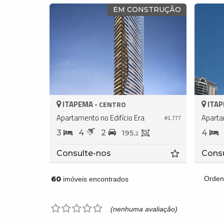
EM CONSTRUÇÃO
ITAPEMA -
ITAP
CENTRO
Apartamento no Edifício Era
#1.777
3
4
2
4
195,
2
Consulte-nos
Cons
60
Orden
imóveis encontrados
(nenhuma avaliação)