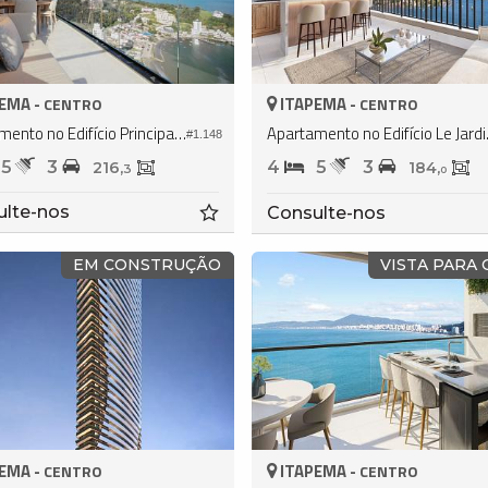
EMA -
ITAPEMA -
CENTRO
CENTRO
Apartamento no Edifício Principado de Mônaco
Apartamen
#1.148
5
3
4
5
3
216,
184,
3
0
ulte-nos
Consulte-nos
EM CONSTRUÇÃO
VISTA PARA
EMA -
ITAPEMA -
CENTRO
CENTRO