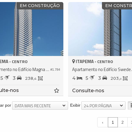
EM CONSTRUÇÃO
EM CONST
EMA -
ITAPEMA -
CENTRO
CENTRO
Apartamento no Edifício Magna Tower
Apartamento no
#1.784
5
3
4
5
3
238,
203,
4
0
ulte-nos
Consulte-nos
DATA MAIS RECENTE
24 POR PÁGINA
ar por
Exibir
‹
1
2