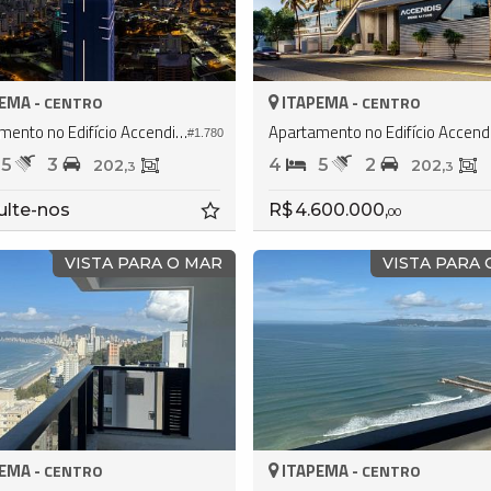
EMA -
ITAPEMA -
CENTRO
CENTRO
Apartamento no Edifício Accendis Home Living
#1.780
5
3
4
5
2
202,
202,
3
3
ulte-nos
R$ 4.600.000,
00
VISTA PARA O MAR
VISTA PARA
EMA -
ITAPEMA -
CENTRO
CENTRO