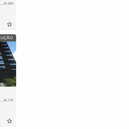
amento no Edifício Number One Residence
#1.693
RUÇÃO
Apartamento no Edifício Black Bird
#1.776