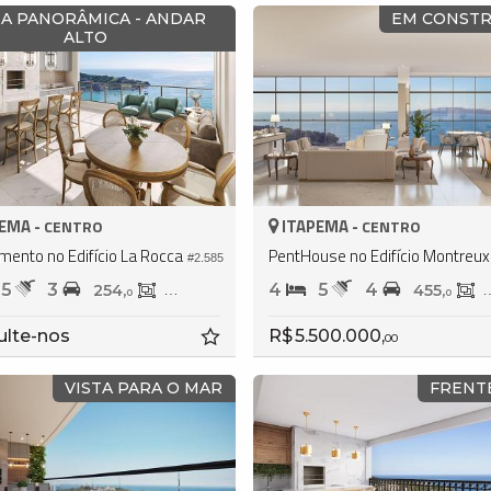
TA PANORÂMICA - ANDAR
EM CONST
ALTO
EMA -
ITAPEMA -
CENTRO
CENTRO
mento no Edifício La Rocca
PentHouse no Edifício Montreux
#2.585
5
3
4
5
4
254,
164,
455,
0
0
0
ulte-nos
R$ 5.500.000,
00
VISTA PARA O MAR
FRENT