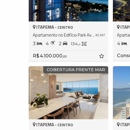
ITAPEMA -
ITAP
CENTRO
Apartamento no Edifício Park Avenue
#2.697
3
4
2
4
134,
0
Cons
R$ 4.100.000,
00
COBERTURA FRENTE MAR
ITAPEMA -
ITAP
CENTRO