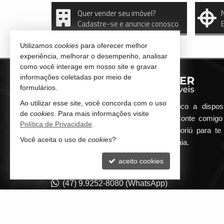
Quer vender seu imóvel?
Cadastre-se e anuncie conosco
Utilizamos
cookies
para oferecer melhor
experiência, melhorar o desempenho, analisar
como você interage em nosso site e gravar
informações coletadas por meio de
formulários.
Ao utilizar esse site, você concorda com o uso
Qualquer dúvida que surgir me coloco a dispos
de
cookies
. Para mais informações visite
atender de maneira ágil e eficiente. Conte comig
Política de Privacidade
.
minha imobiliária em Balneário Camboriú para te 
Você aceita o uso de
cookies
?
encontrar o seu imóvel ideal aqui na Praia.
aceito cookies
CONTATO
(47) 9.9252-8080 (WhatsApp)
contato@guilhermepilger.com