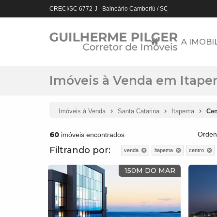
CRECI/SC 6772-J
- Balneário Camboriú /
SC
A IMOBI
Imóveis à Venda em Itape
Imóveis à Venda
Santa Catarina
Itapema
Cen
60
Orden
imóveis encontrados
Filtrando por:
venda
itapema
centro
150M DO MAR