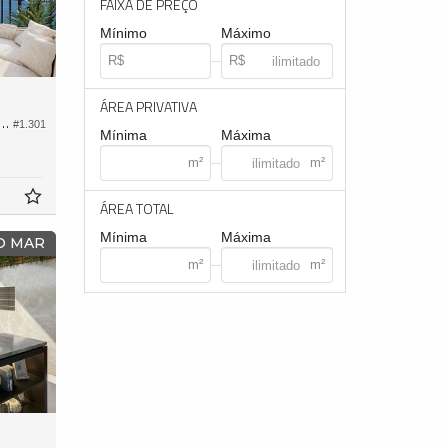
FAIXA DE PREÇO
Mínimo
Máximo
ÁREA PRIVATIVA
to no Edifício Le Jardim Residence
#1.301
Mínima
Máxima
ÁREA TOTAL
Mínima
Máxima
 O MAR