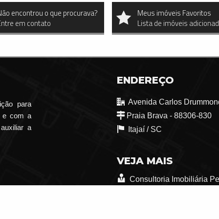
Não encontrou o que procurava?
Meus imóveis Favoritos
Entre em contato
Lista de imóveis adiciona
ENDEREÇO
Avenida Carlos Drummond
ição para
o e com a
Praia Brava - 88306-830
auxiliar a
Itajaí /
SC
VEJA MAIS
Consultoria Imobiliária P
trabalhe conosco
Indicadores Financeiros