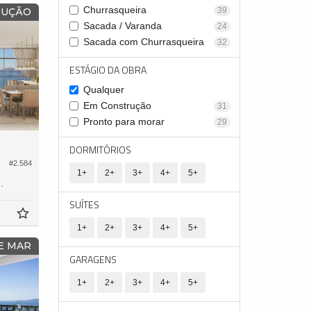
Churrasqueira
39
RUÇÃO
Sacada / Varanda
24
Sacada com Churrasqueira
32
ESTÁGIO DA OBRA
Qualquer
Em Construção
31
Pronto para morar
29
DORMITÓRIOS
#2.584
1+
2+
3+
4+
5+
280,
0
SUÍTES
1+
2+
3+
4+
5+
E MAR
GARAGENS
1+
2+
3+
4+
5+