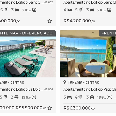
Apartamento no Edifício Saint Clair
Apar
#2.662
5
3
4
5
3
210,
210,
0
0
400.000,
R$ 4.200.000,
00
00
NTE MAR - DIFERENCIADO
FRENT
EMA -
ITAPEMA -
CENTRO
CENTRO
Apartamento no Edifício La Dolce Vita
A
#1.064
5
2
3
4
3
196,
198,
1
0
0
R$ 5.900.000,
R$ 6.300.000,
00
00