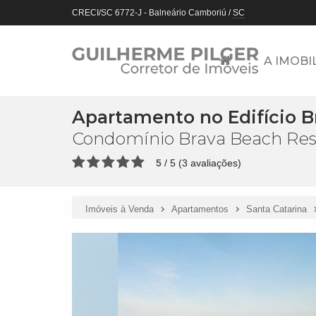
CRECI/SC 6772-J
- Balneário Camboriú /
SC
A IMOBI
Apartamento no Edifício B
Condomínio Brava Beach Reser
5
/
5
(
3
avaliações)
Imóveis à Venda
Apartamentos
Santa Catarina