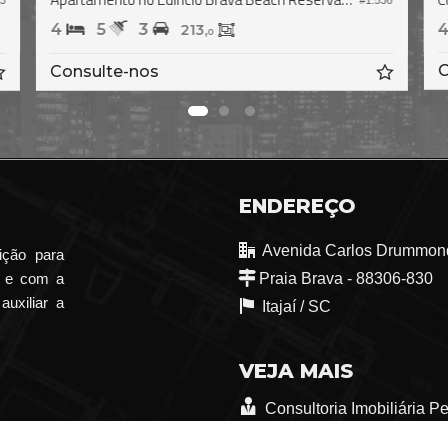
73
#1.536
4
5
3
213,
0
Consulte-nos
ENDEREÇO
Avenida Carlos Drummond
ição para
o e com a
Praia Brava - 88306-830
auxiliar a
Itajaí /
SC
VEJA MAIS
Consultoria Imobiliária P
trabalhe conosco