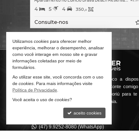
#1.5
4
5
4
350,
0
Consulte-nos
Utilizamos
cookies
para oferecer melhor
experiência, melhorar o desempenho, analisar
como você interage em nosso site e gravar
informações coletadas por meio de
formulários.
Ao utilizar esse site, você concorda com o uso
Qualquer dúvida que surgir me coloco a dispos
de
cookies
. Para mais informações visite
atender de maneira ágil e eficiente. Conte comig
Política de Privacidade
.
minha imobiliária em Balneário Camboriú para te 
Você aceita o uso de
cookies
?
encontrar o seu imóvel ideal aqui na Praia.
aceito cookies
CONTATO
(47) 9.9252-8080 (WhatsApp)
contato@guilhermepilger.com