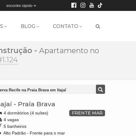
encontre rápido
S
BLOG
CONTATO
nstrução
-
Apartamento no
#1.124
va Recife na Praia Brava em Itajaí
tajaí
-
Praia Brava
FRENTE MAR
4 dormitórios (4 suítes)
4 vagas
5 banheiros
Alto Padrão - Frente para o mar