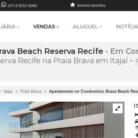
imóveis favoritos
(47) 9.9252-8080
LIÁRIA
VENDAS
ALUGUEL
NOTÍCIA
rava Beach Reserva Recife
- Em Co
-
va Recife na Praia Brava em Itajaí
Itajaí
Praia Brava
Apartamento no Condomínio Brava Beach Reser
I