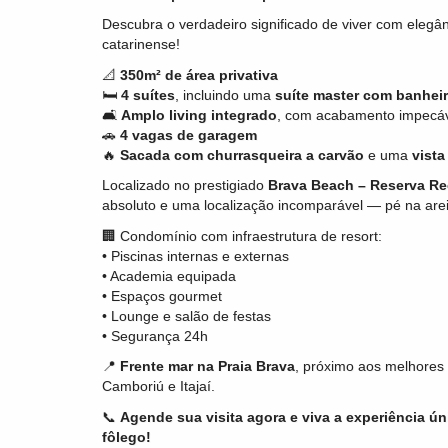
Descubra o verdadeiro significado de viver com elegâ
catarinense!
📐
350m² de área privativa
🛏
4 suítes
, incluindo uma
suíte master com banheir
🛋
Amplo living integrado
, com acabamento impecá
🚗
4 vagas de garagem
🔥
Sacada com churrasqueira a carvão
e uma
vista
Localizado no prestigiado
Brava Beach – Reserva Re
absoluto e uma localização incomparável — pé na arei
🏢 Condomínio com infraestrutura de resort:
• Piscinas internas e externas
• Academia equipada
• Espaços gourmet
• Lounge e salão de festas
• Segurança 24h
📍
Frente mar na Praia Brava
, próximo aos melhores 
Camboriú e Itajaí.
📞
Agende sua visita agora e viva a experiência ún
fôlego!