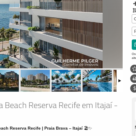
Os
al
 Beach Reserva Recife em Itajaí -
ch Reserva Recife | Praia Brava – Itajaí
🏖️✨