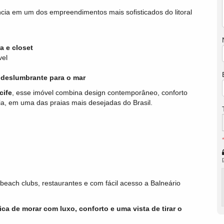
ncia em um dos empreendimentos mais sofisticados do litoral
a e closet
vel
 deslumbrante para o mar
cife
, esse imóvel combina design contemporâneo, conforto
a, em uma das praias mais desejadas do Brasil.
beach clubs, restaurantes e com fácil acesso a Balneário
ica de morar com luxo, conforto e uma vista de tirar o