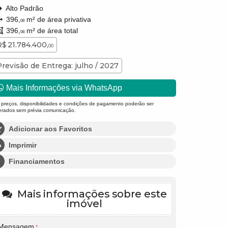
Alto Padrão
396,
m² de área privativa
08
396,
m² de área total
08
R$ 21.784.400,
00
Previsão de Entrega: julho / 2027
Mais Informações via WhatsApp
 preços, disponibilidades e condições de pagamento poderão ser
terados sem prévia comunicação.
Adicionar aos Favoritos
Imprimir
Financiamentos
Mais informações sobre este
imóvel
Mensagem