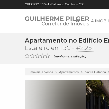
CRECI/SC 6772-J
- Balneário Camboriú /
SC
A IMOBI
Apartamento no Edifício E
-
#2.251
Estaleiro em BC
(nenhuma avaliação)
Imóveis à Venda
Apartamentos
Santa Catarina