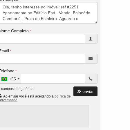
Nome Completo
Email
Telefone
+55
*
campos obrigatórios
enviar
Ao enviar você está aceitando a
política de
privacidade
.