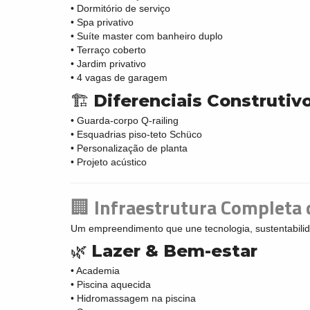
• Dormitório de serviço
• Spa privativo
• Suíte master com banheiro duplo
• Terraço coberto
• Jardim privativo
• 4 vagas de garagem
🏗️
Diferenciais Construtiv
• Guarda-corpo Q-railing
• Esquadrias piso-teto Schüco
• Personalização de planta
• Projeto acústico
🏢
Infraestrutura Completa 
Um empreendimento que une tecnologia, sustentabilid
🌿
Lazer & Bem-estar
• Academia
• Piscina aquecida
• Hidromassagem na piscina