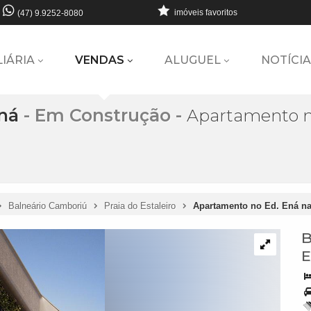
imóveis favoritos
(47) 9.9252-8080
LIÁRIA
VENDAS
ALUGUEL
NOTÍCIA
ná
- Em Construção
-
Apartamento no
Balneário Camboriú
Praia do Estaleiro
Apartamento no Ed. Ená na
B
E