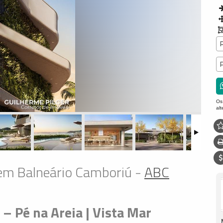
Os
al
 em Balneário Camboriú -
ABC
– Pé na Areia | Vista Mar