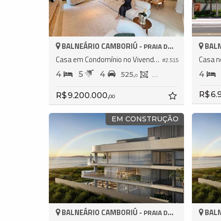
BALNEÁRIO CAMBORIÚ -
BALN
PRAIA DO ESTALEIRO
Casa em Condomínio no Vivendas do Atlântico
Casa n
#2.515
4
5
4
4
525,
388,
0
0
R$ 6.
R$ 9.200.000,
00
EM CONSTRUÇÃO
BALNEÁRIO CAMBORIÚ -
BALN
PRAIA DO ESTALEIRO