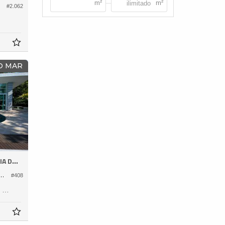
#2.062
O MAR
ESTALEIRO
omínio Horizontal Costa Azul
#408
798,
0