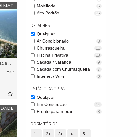
E MAR
Mobiliado
5
Alto Padrão
15
DETALHES
Qualquer
Ar Condicionado
8
Churrasqueira
11
Piscina Privativa
13
Sacada / Varanda
9
ESTALEIRO
Sacada com Churrasqueira
7
mínio Vivendas do Atlântico
#907
Internet / WiFi
6
ESTÁGIO DA OBRA
Qualquer
Em Construção
14
IDADE
Pronto para morar
8
DORMITÓRIOS
1+
2+
3+
4+
5+