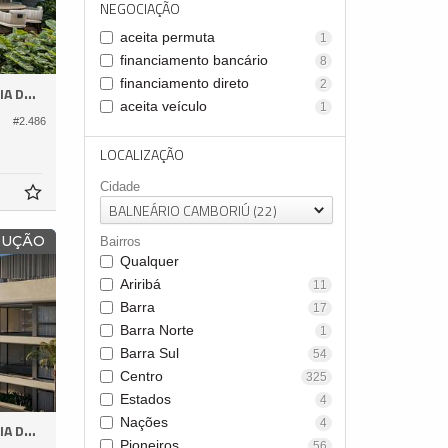
NEGOCIAÇÃO
aceita permuta
1
financiamento bancário
8
financiamento direto
2
ESTALEIRO
aceita veículo
1
#2.486
LOCALIZAÇÃO
Cidade
BALNEÁRIO CAMBORIÚ (22)
RUÇÃO
Bairros
Qualquer
Ariribá
11
Barra
17
Barra Norte
1
Barra Sul
54
Centro
325
Estados
4
Nações
4
ESTALEIRO
Pioneiros
56