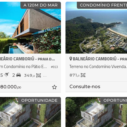
A 120M DO MAR
CONDOMÍNIO FRENT
EÁRIO CAMBORIÚ -
BALNEÁRIO CAMBORIÚ -
PRAIA DO ESTALEIRO
PRAIA DO 
Casa em Condomínio no Pátio Estaleiro
Terreno no Condo
#913
5
2
871,
349,
298,
8
0
0
Consulte-nos
980.000,
00
OPORTUNIDADE
OPORTUN