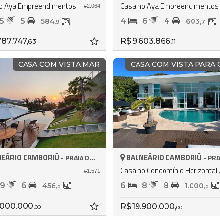
o Aya Empreendimentos
Casa no Aya Empreendimentos
#2.064
5
5
4
6
4
584,
603,
9
7
787.747,
R$ 9.603.866,
63
11
CASA COM VISTA MAR
CASA COM VISTA PARA 
EÁRIO CAMBORIÚ -
BALNEÁRIO CAMBORIÚ -
PRAIA DO ESTALEIRO
PRAIA DO 
Casa no Cond
#1.571
9
6
6
8
8
456,
1.000,
0
0
.000.000,
R$ 19.900.000,
00
00