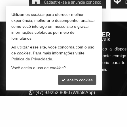
Cadastre-se e anuncie conosco
Utilizamos
cookies
para oferecer melhor
experiência, melhorar o desempenho, analisar
como você interage em nosso site e gravar
informações coletadas por meio de
formulários.
Ao utilizar esse site, você concorda com o uso
Qualquer dúvida que surgir me coloco a dispos
de
cookies
. Para mais informações visite
atender de maneira ágil e eficiente. Conte comig
Política de Privacidade
.
minha imobiliária em Balneário Camboriú para te 
Você aceita o uso de
cookies
?
encontrar o seu imóvel ideal aqui na Praia.
aceito cookies
CONTATO
(47) 9.9252-8080 (WhatsApp)
contato@guilhermepilger.com