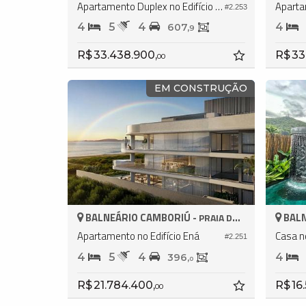
Apartamento Duplex no Edifício Ená
#2.253
4
5
4
4
607,
9
R$ 33.438.900,
R$ 33
00
EM CONSTRUÇÃO
BALNEÁRIO CAMBORIÚ -
BALN
PRAIA DO ESTALEIRO
Apartamento no Edifício Ená
#2.251
4
5
4
4
396,
0
R$ 21.784.400,
R$ 16
00