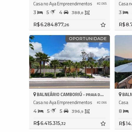
Casa no Aya Empreendimentos
Casa n
#2.065
3
5
4
3
388,
8
R$ 6.284.877,
R$ 8.
26
OPORTUNIDADE
BALNEÁRIO CAMBORIÚ -
BALN
PRAIA DO ESTALEIRO
Casa no Aya Empreendimentos
Casa
#2.066
4
5
5
8
396,
9
R$ 6.415.315,
R$ 14
32