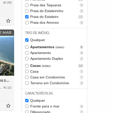
#2.250
Praia das Taquaras
5
Praia do Estaleirinho
2
Praia do Estaleiro
22
Praia dos Amores
5
TIPO DE IMÓVEL
E MAR
Qualquer
Apartamentos
6
(todos)
Apartamento
4
Apartamento Duplex
2
Casas
14
(todas)
Casa
7
Casa em Condomínio
7
ESTALEIRO
Terreno em Condomínio
2
mínio Vivendas do Atlântico
#1.112
CARACTERÍSTICAS
Qualquer
Frente para o mar
4
Diferenciado
2