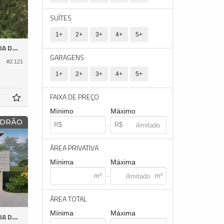
SUÍTES
1+
2+
3+
4+
5+
ESTALEIRO
GARAGENS
#2.121
1+
2+
3+
4+
5+
FAIXA DE PREÇO
Mínimo
Máximo
ADRÃO
ÁREA PRIVATIVA
Mínima
Máxima
ÁREA TOTAL
Mínima
Máxima
ESTALEIRO