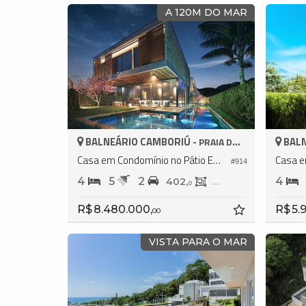
A 120M DO MAR
BALNEÁRIO CAMBORIÚ -
BALN
PRAIA DO ESTALEIRO
Casa em Condomínio no Pátio Estaleiro
#914
4
5
2
4
402,
344,
2
0
R$ 8.480.000,
R$ 5.
00
VISTA PARA O MAR