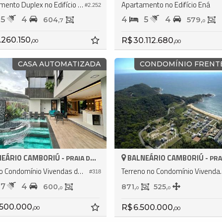
Apartamento Duplex no Edifício Ená
Apartamento no Edifício Ená
#2.252
5
4
4
5
4
604,
579,
7
0
.260.150,
R$ 30.112.680,
00
00
CASA AUTOMATIZADA
CONDOMÍNIO FRENT
EÁRIO CAMBORIÚ -
BALNEÁRIO CAMBORIÚ -
PRAIA DO ESTALEIRO
PRAIA DO 
Casa no Condomínio Vivendas do Atlântico
Terreno no Condo
#318
7
4
600,
871,
525,
0
0
0
.500.000,
R$ 6.500.000,
00
00