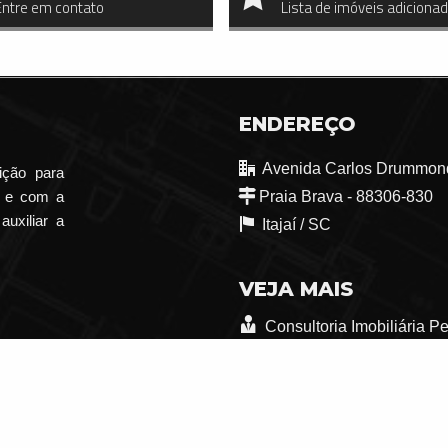
Entre em contato
Lista de imóveis adiciona
ENDEREÇO
Avenida Carlos Drummond
ição para
o e com a
Praia Brava - 88306-830
auxiliar a
Itajaí /
SC
VEJA MAIS
Consultoria Imobiliária P
trabalhe conosco
Indicadores Financeiros
Mapa de Imóveis