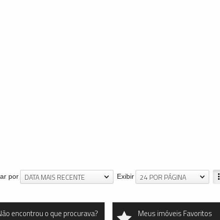
DATA MAIS RECENTE
24 POR PÁGINA
ar por
Exibir
Não encontrou o que procurava?
Meus imóveis Favoritos