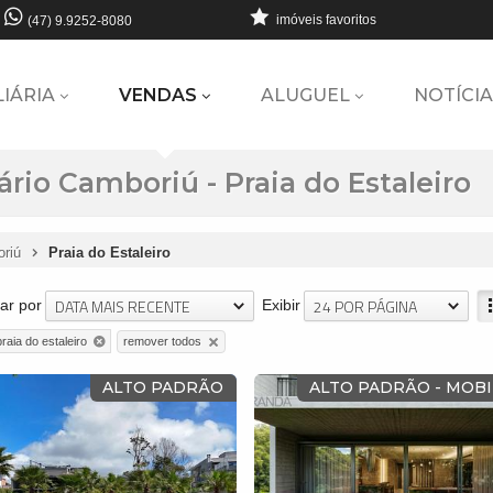
imóveis favoritos
(47) 9.9252-8080
LIÁRIA
VENDAS
ALUGUEL
NOTÍCIA
rio Camboriú - Praia do Estaleiro
oriú
Praia do Estaleiro
DATA MAIS RECENTE
24 POR PÁGINA
ar por
Exibir
remover todos
praia do estaleiro
ALTO PADRÃO
ALTO PADRÃO - MOBI