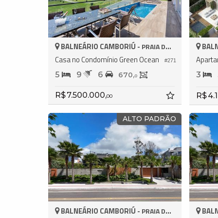
BALNEÁRIO CAMBORIÚ -
BALN
PRAIA DO ESTALEIRO
Casa no Condomínio Green Ocean
Apart
#271
5
9
6
3
670,
0
R$ 7.500.000,
R$ 4.
00
ALTO PADRÃO
BALNEÁRIO CAMBORIÚ -
BALN
PRAIA DO ESTALEIRO