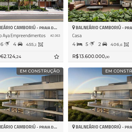
EÁRIO CAMBORIÚ -
BALNEÁRIO CAMBORIÚ -
PRAIA DO ESTALEIRO
PRAIA DO 
o Aya Empreendimentos
Casa
#2.063
6
4
4
5
2
455,
406,
2
6
962.124,
R$ 13.600.000,
24
00
EM CONSTRUÇÃO
EM CONST
EÁRIO CAMBORIÚ -
BALNEÁRIO CAMBORIÚ -
PRAIA DO ESTALEIRO
PRAIA DO 