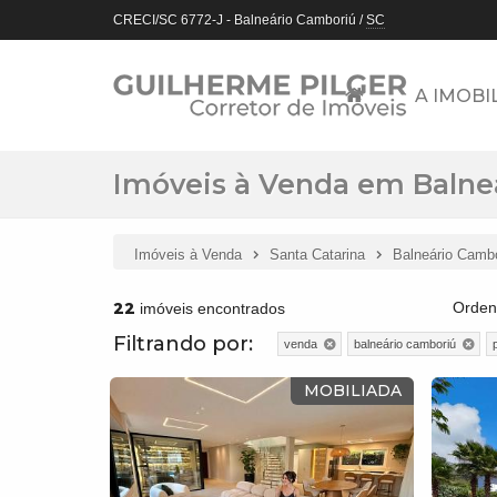
CRECI/SC 6772-J
- Balneário Camboriú /
SC
A IMOBI
Imóveis à Venda em Balneá
Imóveis à Venda
Santa Catarina
Balneário Camb
22
Orden
imóveis encontrados
Filtrando por:
venda
balneário camboriú
MOBILIADA