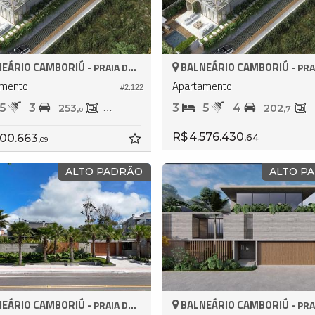
EÁRIO CAMBORIÚ -
BALNEÁRIO CAMBORIÚ -
PRAIA DO ESTALEIRO
PRAIA DO 
amento
Apartamento
#2.122
5
3
3
5
4
253,
163,
202,
7
0
0
R$ 4.576.430,
100.663,
64
09
ALTO PADRÃO
ALTO P
EÁRIO CAMBORIÚ -
BALNEÁRIO CAMBORIÚ -
PRAIA DO ESTALEIRO
PRAIA DO 