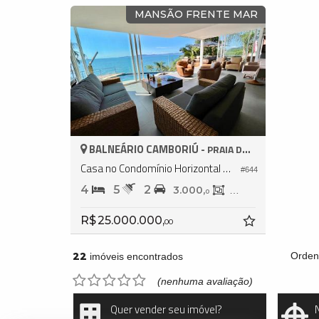
MANSÃO FRENTE MAR
BALNEÁRIO CAMBORIÚ -
PRAIA DO ESTALEIRO
Casa no Condomínio Horizontal Costa Azul
#644
4
5
2
3.000,
400,
0
0
R$ 25.000.000,
00
22
Orden
imóveis encontrados
(nenhuma avaliação)
Quer vender seu imóvel?