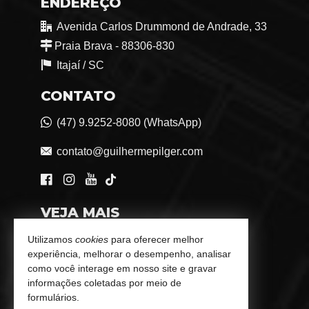
ENDEREÇO
Avenida Carlos Drummond de Andrade, 33
Praia Brava - 88306-830
Itajaí /
SC
CONTATO
(47) 9.9252-8080 (WhatsApp)
contato@guilhermepilger.com
VEJA MAIS
Consultoria Imobiliária Personalizada
Utilizamos
cookies
para oferecer melhor
experiência, melhorar o desempenho, analisar
trabalhe conosco
como você interage em nosso site e gravar
informações coletadas por meio de
Indicadores Financeiros
formulários.