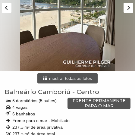
mostrar todas as fotos
Balneário Camboriú
-
Centro
FRENTE PERMANENTE
5 dormitórios (5 suítes)
PARA O MAR
4 vagas
6 banheiros
Frente para o mar - Mobiliado
237,
m² de área privativa
00
237,
m² de área total
00