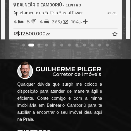
BALNEÁRIO CAMBORIÚ -
CENTRO
Apartamento no Edifício Boreal Tower
#1.387
713
4
5
3
184,
3
R$ 12.950.000,
00
Qualquer dúvida que surgir me coloco a
disposição para atender de maneira ágil e
eficiente. Conte comigo e com a minha
imobiliária em Balneário Camboriú para te
auxiliar a encontrar o seu imóvel ideal aqui
na Praia.