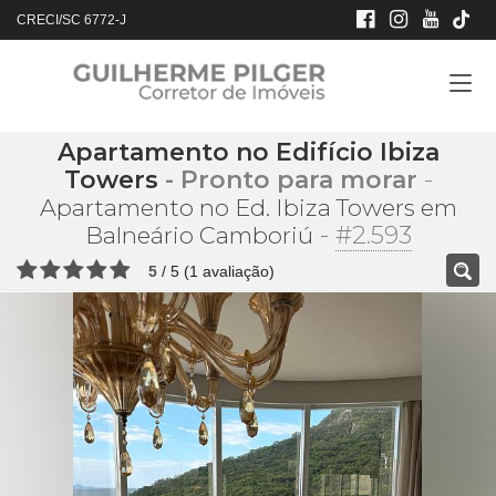
CRECI/SC 6772-J
Apartamento no Edifício Ibiza
Towers
- Pronto para morar
-
Apartamento no Ed. Ibiza Towers em
-
#2.593
Balneário Camboriú
5
/
5
(
1
avaliação)