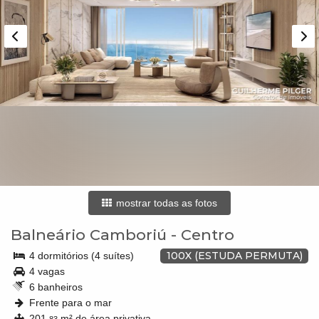
mostrar todas as fotos
Balneário Camboriú
-
Centro
100X (ESTUDA PERMUTA)
4 dormitórios (4 suítes)
4 vagas
6 banheiros
Frente para o mar
201,
m² de área privativa