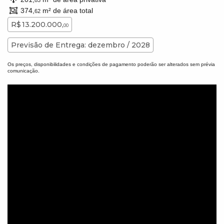
83
374,
m² de área total
62
R$ 13.200.000,
00
Previsão de Entrega: dezembro / 2028
Os preços, disponibilidades e condições de pagamento poderão ser alterados sem prévia
comunicação.