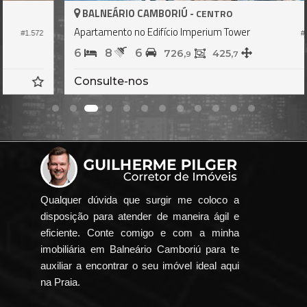
BALNEÁRIO CAMBORIÚ -
CENTRO
Apartamento no Edifício Imperium Tower
2
#414
6
8
6
726,
425,
9
7
Consulte-nos
Qualquer dúvida que surgir me coloco a
disposição para atender de maneira ágil e
eficiente. Conte comigo e com a minha
imobiliária em Balneário Camboriú para te
auxiliar a encontrar o seu imóvel ideal aqui
na Praia.