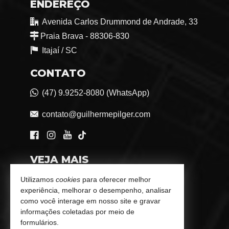
ENDEREÇO
Avenida Carlos Drummond de Andrade, 33
Praia Brava - 88306-830
Itajaí /
SC
CONTATO
(47) 9.9252-8080 (WhatsApp)
contato@guilhermepilger.com
VEJA MAIS
Consultoria Imobiliária Personalizada
Utilizamos
cookies
para oferecer melhor
experiência, melhorar o desempenho, analisar
trabalhe conosco
como você interage em nosso site e gravar
informações coletadas por meio de
Indicadores Financeiros
formulários.