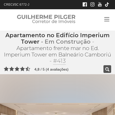
CRECI/SC 6772-J
Apartamento no Edifício Imperium
Tower
- Em Construção
-
Apartamento frente mar no Ed.
Imperium Tower em Balneário Camboriú
-
#413
4,8
/
5
(
4
avaliações)