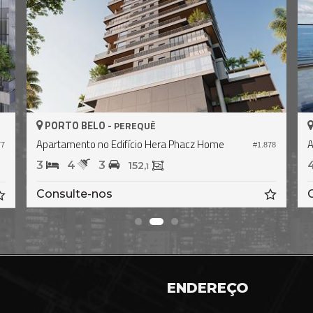
PORTO BELO -
PEREQUÊ
Apartamento no Edifício Hera Phacz Home
A
#1.878
77
3
4
3
152,
1
Consulte-nos
ENDEREÇO