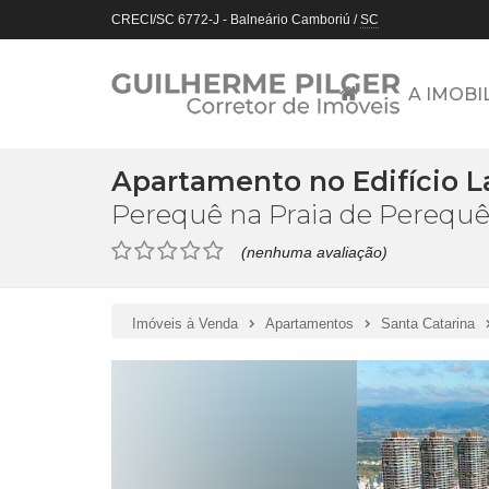
CRECI/SC 6772-J
- Balneário Camboriú /
SC
A IMOBI
Apartamento no Edifício 
Perequê na Praia de Perequê
(nenhuma avaliação)
Imóveis à Venda
Apartamentos
Santa Catarina