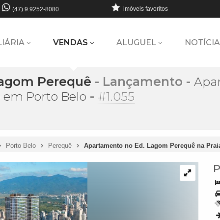
imóveis favoritos
(47) 9.9252-8080
LIÁRIA
VENDAS
ALUGUEL
NOTÍCIA
Lagom Perequê
- Lançamento
-
Apa
-
#1.055
 em Porto Belo
Porto Belo
Perequê
Apartamento no Ed. Lagom Perequê na Prai
P