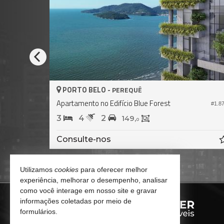
PORTO BELO -
PEREQUÊ
Apartamento no Edifício Blue Forest
#2.219
#1.8
3
4
2
149,
0
Consulte-nos
Utilizamos
cookies
para oferecer melhor
experiência, melhorar o desempenho, analisar
como você interage em nosso site e gravar
informações coletadas por meio de
formulários.