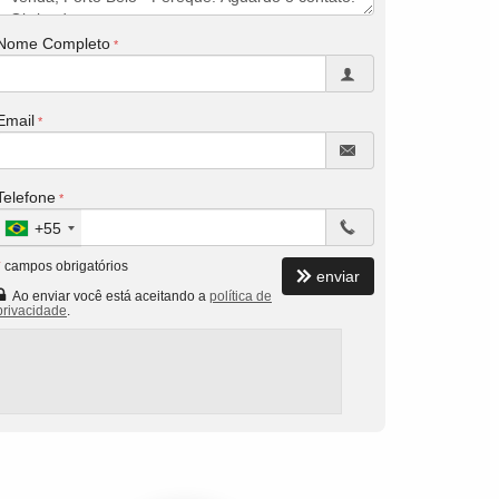
Nome Completo
Email
Telefone
+55
*
campos obrigatórios
enviar
Ao enviar você está aceitando a
política de
privacidade
.