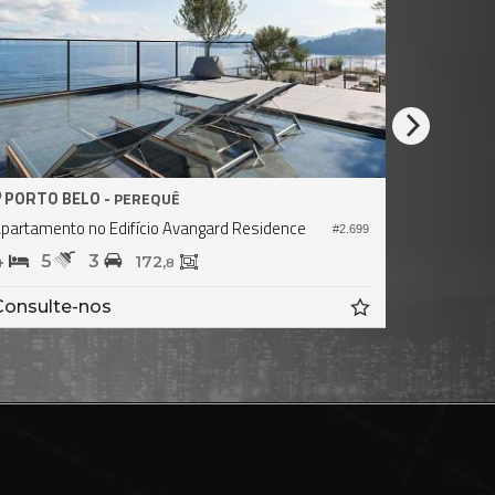
PORTO BELO -
PORTO B
PEREQUÊ
partamento no Edifício Avangard Residence
Apartament
#2.699
4
5
3
2
3
172,
8
Consulte-nos
Consult