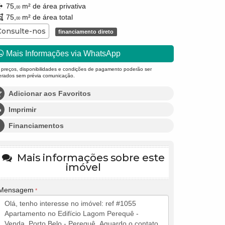
75,
m² de área privativa
00
75,
m² de área total
00
Consulte-nos
financiamento direto
Mais Informações via WhatsApp
 preços, disponibilidades e condições de pagamento poderão ser
terados sem prévia comunicação.
Adicionar aos Favoritos
Imprimir
Financiamentos
Mais informações sobre este
imóvel
Mensagem