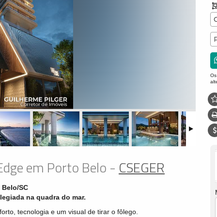
Os
al
Edge em Porto Belo -
CSEGER
o Belo/SC
ilegiada na quadra do mar.
to, tecnologia e um visual de tirar o fôlego.