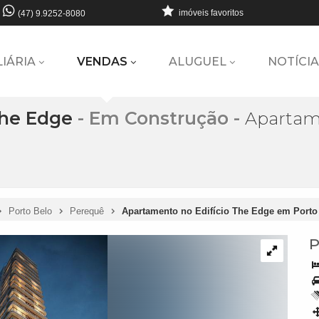
imóveis favoritos
(47) 9.9252-8080
LIÁRIA
VENDAS
ALUGUEL
NOTÍCIA
The Edge
- Em Construção
-
Apartame
Porto Belo
Perequê
Apartamento no Edifício The Edge em Porto
P