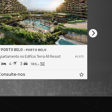
PORTO BELO -
PORTO B
PORTO BELO
partamento no Edifício Terra All Resort
Apartament
#1.673
3
4
3
2
2
186,
0
Consulte-nos
Consult