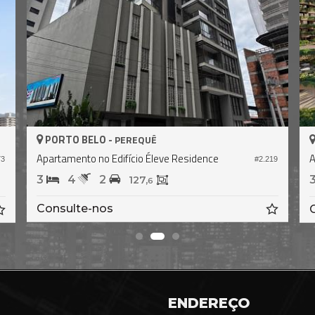
PORTO BELO -
PEREQUÊ
Apartamento no Edifício Éleve Residence
A
#2.219
73
3
4
2
127,
6
Consulte-nos
ENDEREÇO