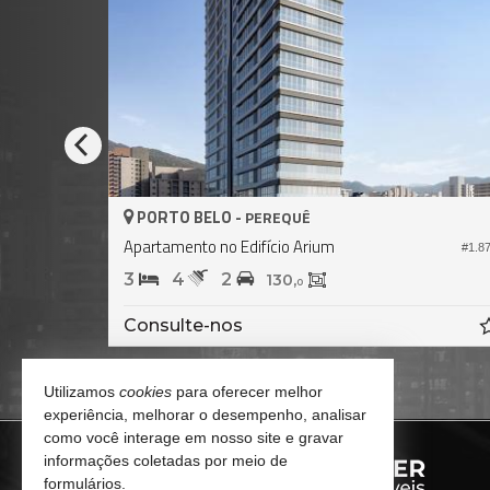
PORTO BELO -
PEREQUÊ
Apartamento no Edifício Arium
#1.878
#1.8
3
4
2
130,
0
Consulte-nos
Utilizamos
cookies
para oferecer melhor
experiência, melhorar o desempenho, analisar
como você interage em nosso site e gravar
informações coletadas por meio de
formulários.