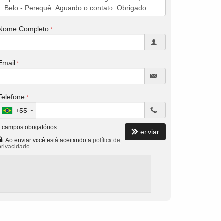
Nome Completo
Email
Telefone
+55
*
campos obrigatórios
enviar
Ao enviar você está aceitando a
política de
privacidade
.