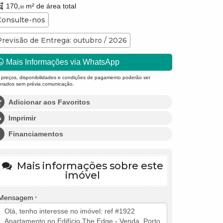
170,
m² de área total
00
Consulte-nos
Previsão de Entrega: outubro / 2026
Mais Informações via WhatsApp
 preços, disponibilidades e condições de pagamento poderão ser
terados sem prévia comunicação.
Adicionar aos Favoritos
Imprimir
Financiamentos
Mais informações sobre este
imóvel
Mensagem