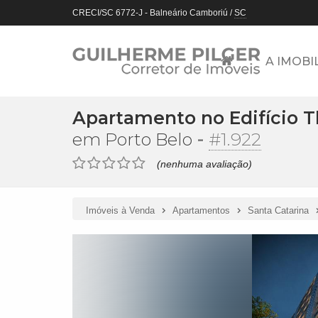
CRECI/SC 6772-J
- Balneário Camboriú /
SC
A IMOBI
Apartamento no Edifício 
-
#1.922
em Porto Belo
(nenhuma avaliação)
Imóveis à Venda
Apartamentos
Santa Catarina