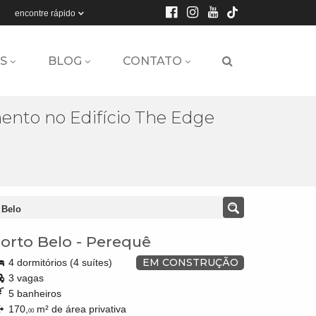
encontre rápido
S
BLOG
CONTATO
nto no Edifício The Edge
 Belo
orto Belo
-
Perequê
EM CONSTRUÇÃO
4 dormitórios (4 suítes)
3 vagas
5 banheiros
170,
m² de área privativa
00