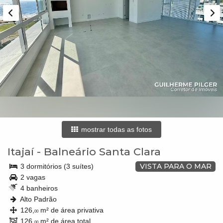
mostrar todas as fotos
Itajaí
-
Balneário Santa Clara
VISTA PARA O MAR
3 dormitórios (3 suítes)
2 vagas
4 banheiros
Alto Padrão
126,
m² de área privativa
00
126,
m² de área total
00