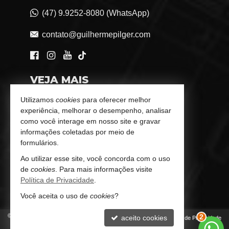
(47) 9.9252-8080 (WhatsApp)
contato@guilhermepilger.com
VEJA MAIS
Consultoria Imobiliária Personalizada
Utilizamos
cookies
para oferecer melhor
experiência, melhorar o desempenho, analisar
trabalhe conosco
como você interage em nosso site e gravar
informações coletadas por meio de
Indicadores Financeiros
formulários.
Ao utilizar esse site, você concorda com o uso
Imóveis Favoritos
de
cookies
. Para mais informações visite
Política de Privacidade
.
Mapa de Imóveis
Você aceita o uso de
cookies
?
©
2026
CRECI/SC 6772-J
aceito cookies
Política de Privacidade
2