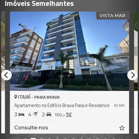
Imóveis Semelhantes
R
VISTA MAR
ITAJAÍ -
PRAIA BRAVA
Apartamento no Edifício Brava Palace Residence
6
#2.049
3
4
2
150,
0
Consulte-nos