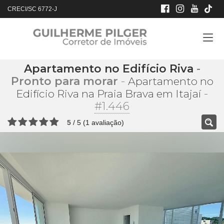
CRECI/SC 6772-J
Apartamento no Edifício Riva
-
Pronto para morar
-
Apartamento no
-
Edifício Riva na Praia Brava em Itajaí
#1.446
5
/
5
(
1
avaliação)