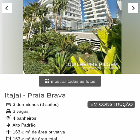
mostrar todas as fotos
Itajaí
-
Praia Brava
EM CONSTRUÇÃO
3 dormitórios (3 suítes)
3 vagas
4 banheiros
Alto Padrão
163,
m² de área privativa
00
163,
m² de área total
00