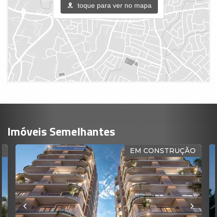
toque para ver no mapa
Imóveis Semelhantes
R
EM CONSTRUÇÃO