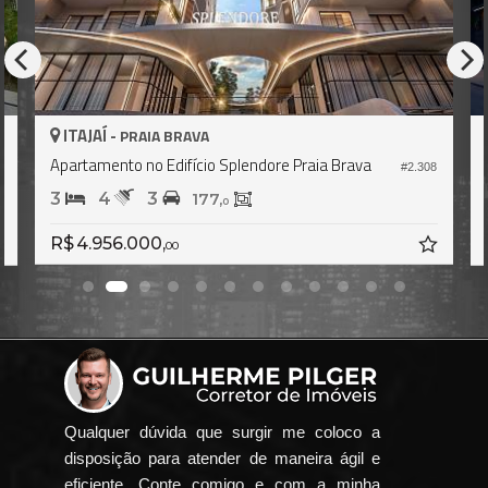
ITAJAÍ -
PRAIA BRAVA
Apartamento no Edifício Splendore Praia Brava
#2.308
8
3
4
3
177,
0
R$ 4.956.000,
00
Qualquer dúvida que surgir me coloco a
disposição para atender de maneira ágil e
eficiente. Conte comigo e com a minha