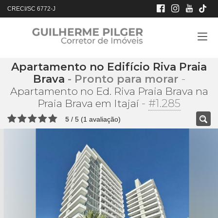
CRECI/SC 6772-J
Apartamento no Edifício Riva Praia
Brava
- Pronto para morar
-
Apartamento no Ed. Riva Praia Brava na
-
#1.285
Praia Brava em Itajaí
5
/
5
(
1
avaliação)