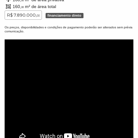
00
160,
m² de área total
00
R$ 7.890.000,
financiamento direto
00
Os preços, disponibilidades e condições de pagamento poderão ser alterados sem prévia
comunicação.