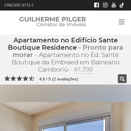
CRECI/SC 6772-J
Apartamento no Edifício Sante
Boutique Residence
- Pronto para
morar
-
Apartamento no Ed. Santé
Boutique da Embraed em Balneário
-
#1.398
Camboriú
4,5
/
5
(
2
avaliações)