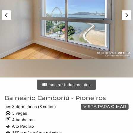
mostrar todas as fotos
Balneário Camboriú
-
Pioneiros
VISTA PARA O MAR
3 dormitórios (3 suítes)
3 vagas
4 banheiros
Alto Padrão
160,
m² de área privativa