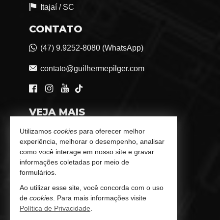
Itajaí /
SC
CONTATO
(47) 9.9252-8080 (WhatsApp)
contato@guilhermepilger.com
VEJA MAIS
Consultoria Imobiliária Personalizada
Utilizamos
cookies
para oferecer melhor
experiência, melhorar o desempenho, analisar
trabalhe conosco
como você interage em nosso site e gravar
informações coletadas por meio de
Indicadores Financeiros
formulários.
Ao utilizar esse site, você concorda com o uso
Imóveis Favoritos
de
cookies
. Para mais informações visite
Política de Privacidade
.
Mapa de Imóveis