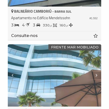
BALNEÁRIO CAMBORIÚ -
BARRA SUL
Apartamento no Edifício Mendelssohn
#1.552
3
4
3
330,
160,
0
0
Consulte-nos
FRENTE MAR MOBILIADO