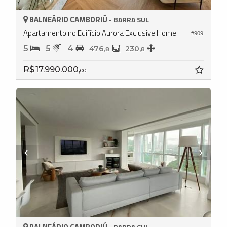
BALNEÁRIO CAMBORIÚ -
BARRA SUL
Apartamento no Edifício Aurora Exclusive Home
#909
5
5
4
476,
230,
8
8
R$ 17.990.000,
00