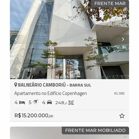
FRENTE MAR
BALNEÁRIO CAMBORIÚ -
BARRA SUL
Apartamento no Edifício Copenhagen
#1.088
4
5
4
248,
0
R$ 15.200.000,
00
FRENTE MAR MOBILIADO