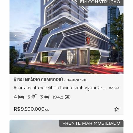
EM CONSTRUÇÃO
BALNEÁRIO CAMBORIÚ -
BARRA SUL
Apartamento no Edifício Tonino Lamborghini Residences
#2.543
4
5
3
194,
2
R$ 9.500.000,
00
FRENTE MAR MOBILIADO