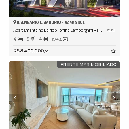
BALNEÁRIO CAMBORIÚ -
BARRA SUL
Apartamento no Edifício Tonino Lamborghini Residences
#2.115
4
5
4
194,
2
R$ 8.400.000,
00
FRENTE MAR MOBILIADO