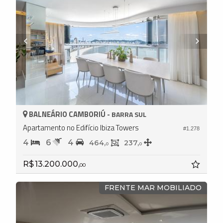
BALNEÁRIO CAMBORIÚ -
BARRA SUL
Apartamento no Edifício Ibiza Towers
#1.278
4
6
4
464,
237,
0
0
R$ 13.200.000,
00
FRENTE MAR MOBILIADO