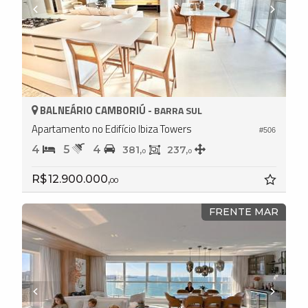
BALNEÁRIO CAMBORIÚ -
BARRA SUL
Apartamento no Edifício Ibiza Towers
#506
4
5
4
381,
237,
0
0
R$ 12.900.000,
00
FRENTE MAR