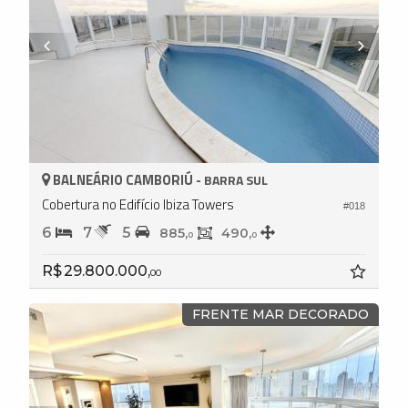
BALNEÁRIO CAMBORIÚ -
BARRA SUL
Cobertura no Edifício Ibiza Towers
#018
6
7
5
885,
490,
0
0
R$ 29.800.000,
00
FRENTE MAR DECORADO