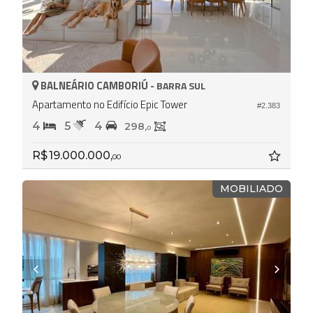
BALNEÁRIO CAMBORIÚ -
BARRA SUL
Apartamento no Edifício Epic Tower
#2.383
4
5
4
298,
0
R$ 19.000.000,
00
MOBILIADO