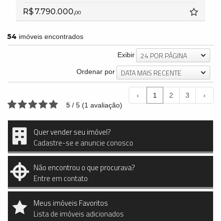
R$ 7.790.000,
00
54
imóveis encontrados
24 POR PÁGINA
Exibir
DATA MAIS RECENTE
Ordenar por
‹
1
2
3
›
5
/
5
(
1
avaliação)
Quer vender seu imóvel?
Cadastre-se e anuncie conosco
Não encontrou o que procurava?
Entre em contato
Meus imóveis Favoritos
Lista de imóveis adicionados