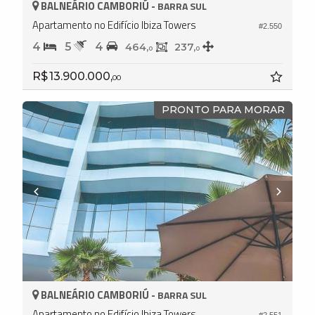
BALNEÁRIO CAMBORIÚ -
BARRA SUL
Apartamento no Edifício Ibiza Towers
#2.550
4
5
4
464,
237,
0
0
R$ 13.900.000,
00
PRONTO PARA MORAR
BALNEÁRIO CAMBORIÚ -
BARRA SUL
Apartamento no Edifício Ibiza Towers
#2.551