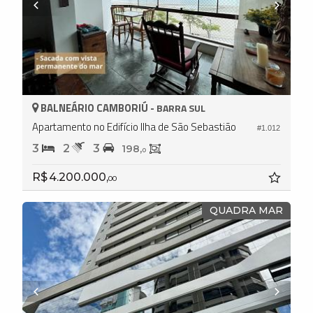
BALNEÁRIO CAMBORIÚ -
BARRA SUL
Apartamento no Edifício Ilha de São Sebastião
#1.012
3
2
3
198,
0
R$ 4.200.000,
00
QUADRA MAR