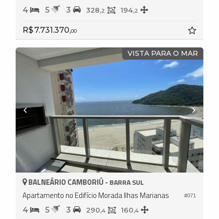
4
5
3
328,
194,
2
2
R$ 7.731.370,
00
VISTA PARA O MAR
BALNEÁRIO CAMBORIÚ -
BARRA SUL
Apartamento no Edifício Morada Ilhas Marianas
#071
4
5
3
290,
160,
4
4