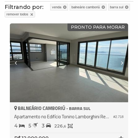
Filtrando por:
venda
balneário camboriú
barra sul
remover todos
PRONTO PARA MORAR
BALNEÁRIO CAMBORIÚ -
BARRA SUL
Apartamento no Edifício Tonino Lamborghini Residences
#2.718
4
5
3
226,
6