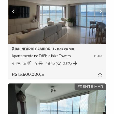
BALNEÁRIO CAMBORIÚ -
BARRA SUL
Apartamento no Edifício Ibiza Towers
#1.443
4
5
4
464,
237,
0
0
R$ 13.600.000,
00
FRENTE MAR