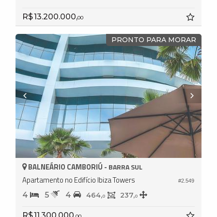
R$ 13.200.000,
00
PRONTO PARA MORAR
BALNEÁRIO CAMBORIÚ -
BARRA SUL
Apartamento no Edifício Ibiza Towers
#2.549
4
5
4
464,
237,
0
0
R$ 11.300.000,
00