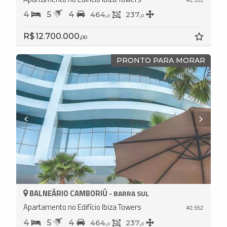
4
5
4
464,
237,
0
0
R$ 12.700.000,
00
PRONTO PARA MORAR
BALNEÁRIO CAMBORIÚ -
BARRA SUL
Apartamento no Edifício Ibiza Towers
#2.552
4
5
4
464,
237,
0
0