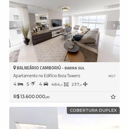
BALNEÁRIO CAMBORIÚ -
BARRA SUL
Apartamento no Edifício Ibiza Towers
#017
4
5
4
464,
237,
0
0
R$ 13.600.000,
00
COBERTURA DUPLEX