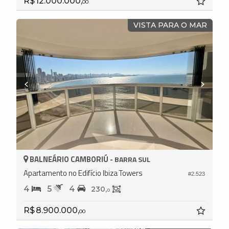
R$ 12.000.000,
00
VISTA PARA O MAR
BALNEÁRIO CAMBORIÚ -
BARRA SUL
Apartamento no Edifício Ibiza Towers
#2.523
4
5
4
230,
0
R$ 8.900.000,
00