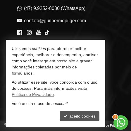
(47) 9.9252-8080 (WhatsApp)
contato@guilhermepilger.com
VEJA MAIS
Utilizamos
cookies
para oferecer melhor
experiência, melhorar o desempenho, analisar
Consultoria Imobiliária Personalizada
como você interage em nosso site e gravar
informações coletadas por meio de
trabalhe conosco
formulários.
Indicadores Financeiros
Ao utilizar esse site, você concorda com o uso
de
cookies
. Para mais informações visite
Imóveis Favoritos
Política de Privacidade
.
Você aceita o uso de
cookies
?
Mapa de Imóveis
aceito cookies
3
©
2026
CRECI/SC 6772-J
Política de Privacidade