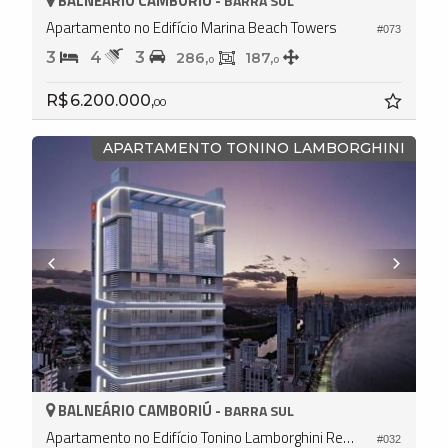
BALNEÁRIO CAMBORIÚ -
BARRA SUL
Apartamento no Edifício Marina Beach Towers
#073
3
4
3
286,
187,
0
0
R$ 6.200.000,
00
APARTAMENTO TONINO LAMBORGHINI
BALNEÁRIO CAMBORIÚ -
BARRA SUL
Apartamento no Edifício Tonino Lamborghini Residences
#032