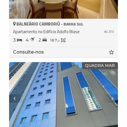
BALNEÁRIO CAMBORIÚ -
BARRA SUL
Apartamento no Edifício Adolfo Blase
#1.373
3
4
2
167,
0
Consulte-nos
QUADRA MAR