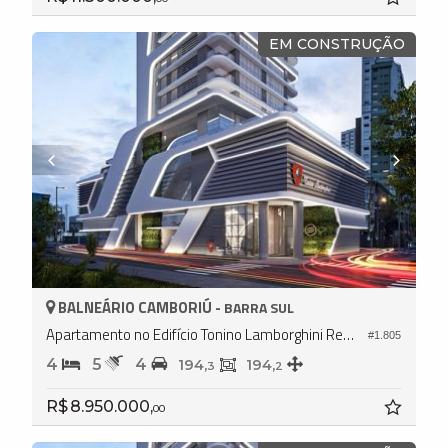
EM CONSTRUÇÃO
BALNEÁRIO CAMBORIÚ -
BARRA SUL
Apartamento no Edifício Tonino Lamborghini Residences
#1.805
4
5
4
194,
194,
3
2
R$ 8.950.000,
00