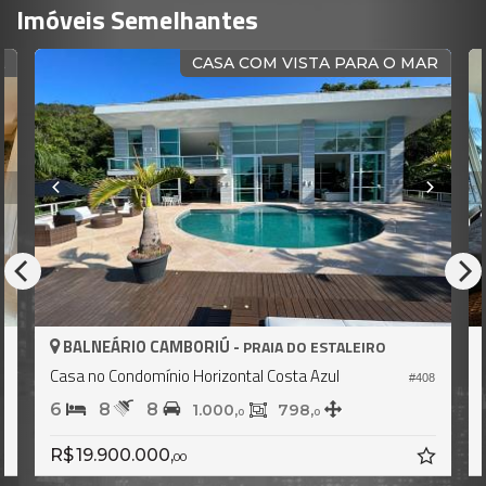
Imóveis Semelhantes
AR
MANSÃO FRENTE MAR
BALNEÁRIO CAMBORIÚ -
PRAIA DO ESTALEIRO
Casa no Condomínio Horizontal Costa Azul
408
#644
4
5
2
3.000,
400,
0
0
R$ 25.000.000,
00