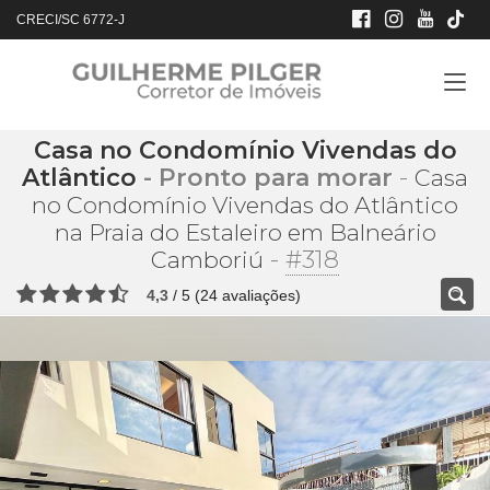
CRECI/SC 6772-J
Casa no Condomínio Vivendas do
Atlântico
- Pronto para morar
-
Casa
no Condomínio Vivendas do Atlântico
na Praia do Estaleiro em Balneário
-
#318
Camboriú
4,3
/
5
(
24
avaliações)