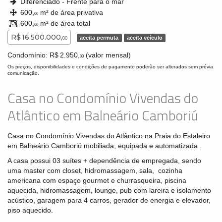
Diferenciado - Frente para o mar
600,
m² de área privativa
00
600,
m² de área total
00
R$ 16.500.000,
aceita permuta
aceita veículo
00
Condomínio: R$ 2.950,
(valor mensal)
00
Os preços, disponibilidades e condições de pagamento poderão ser alterados sem prévia
comunicação.
Casa no Condomínio Vivendas do
Atlântico em Balneário Camboriú
Casa no Condomínio Vivendas do Atlântico na Praia do Estaleiro
em Balneário Camboriú mobiliada, equipada e automatizada .
A casa possui 03 suítes + dependência de empregada, sendo
uma master com closet, hidromassagem, sala, cozinha
americana com espaço gourmet e churrasqueira, piscina
aquecida, hidromassagem, lounge, pub com lareira e isolamento
acústico, garagem para 4 carros, gerador de energia e elevador,
piso aquecido.