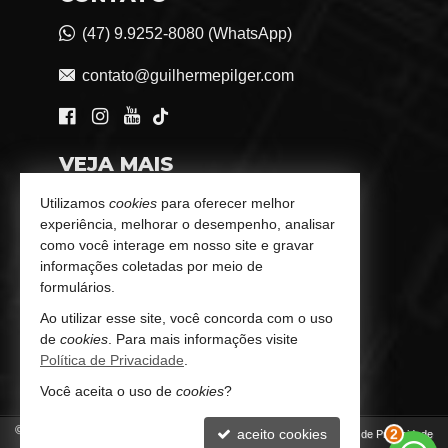
(47) 9.9252-8080 (WhatsApp)
contato@guilhermepilger.com
VEJA MAIS
Consultoria Imobiliária Personalizada
Utilizamos
cookies
para oferecer melhor
experiência, melhorar o desempenho, analisar
trabalhe conosco
como você interage em nosso site e gravar
informações coletadas por meio de
Indicadores Financeiros
formulários.
Ao utilizar esse site, você concorda com o uso
Imóveis Favoritos
de
cookies
. Para mais informações visite
Política de Privacidade
.
Mapa de Imóveis
Você aceita o uso de
cookies
?
©
2026
CRECI/SC 6772-J
aceito cookies
Política de Privacidade
2