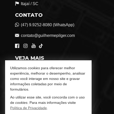
Itajaí /
SC
CONTATO
(47) 9.9252-8080 (WhatsApp)
contato@guilhermepilger.com
VEJA MAIS
Consultoria Imobiliária Personalizada
Utilizamos
cookies
para oferecer melhor
experiência, melhorar o desempenho, analisar
trabalhe conosco
como você interage em nosso site e gravar
informações coletadas por meio de
Indicadores Financeiros
formulários.
Ao utilizar esse site, você concorda com o uso
Imóveis Favoritos
de
cookies
. Para mais informações visite
Política de Privacidade
.
Mapa de Imóveis