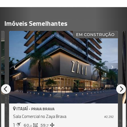
Imóveis Semelhantes
L
EM CONSTRUÇÃO
ITAJAÍ -
PRAIA BRAVA
Sala Comercial no Zaya Brava
#2.292
1
1
60,
59,
7
0