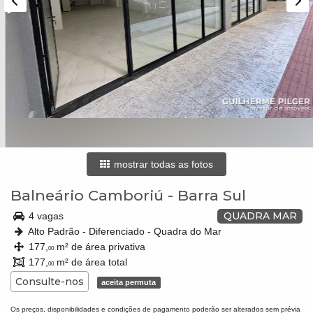
mostrar todas as fotos
Balneário Camboriú
-
Barra Sul
QUADRA MAR
4 vagas
Alto Padrão - Diferenciado - Quadra do Mar
177,
m² de área privativa
00
177,
m² de área total
00
Consulte-nos
aceita permuta
Os preços, disponibilidades e condições de pagamento poderão ser alterados sem prévia