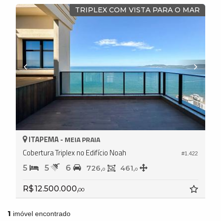
TRIPLEX COM VISTA PARA O MAR
ITAPEMA -
MEIA PRAIA
Cobertura Triplex no Edifício Noah
#1.422
5
5
6
726,
461,
0
0
R$ 12.500.000,
00
1
imóvel encontrado