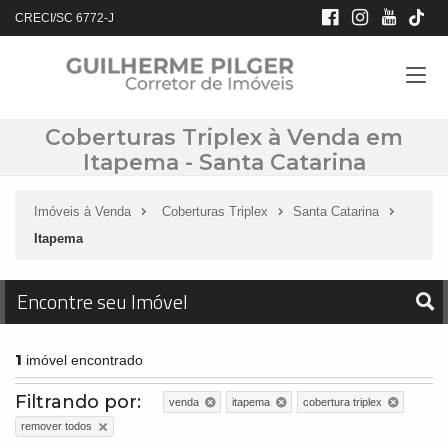
CRECI/SC 6772-J
Coberturas Triplex à Venda em
Itapema - Santa Catarina
Imóveis à Venda
Coberturas Triplex
Santa Catarina
Itapema
Encontre seu Imóvel
1
imóvel encontrado
Filtrando por:
venda
itapema
cobertura triplex
remover todos