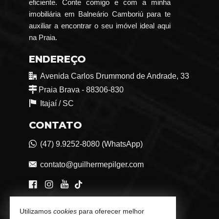
eficiente. Conte comigo e com a minha
imobiliária em Balneário Camboriú para te
auxiliar a encontrar o seu imóvel ideal aqui
na Praia.
ENDEREÇO
Avenida Carlos Drummond de Andrade, 33
Praia Brava - 88306-830
Itajaí /
SC
CONTATO
(47) 9.9252-8080 (WhatsApp)
contato@guilhermepilger.com
VEJA MAIS
Utilizamos
cookies
para oferecer melhor