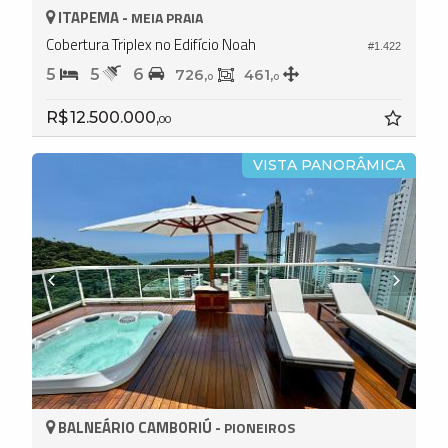
ITAPEMA -
MEIA PRAIA
Cobertura Triplex no Edifício Noah
#1.422
5
5
6
726,
461,
0
0
R$ 12.500.000,
00
VISTA PANORÂMICA
BALNEÁRIO CAMBORIÚ -
PIONEIROS