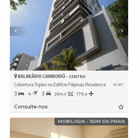
BALNEÁRIO CAMBORIÚ -
CENTRO
Cobertura Triplex no Edifício Filipinas Residence
#1.857
3
4
3
264,
176,
9
8
Consulte-nos
MOBILIADA - 150M DA PRAIA