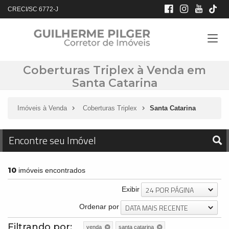
CRECI/SC 6772-J
Coberturas Triplex à Venda em
Santa Catarina
Imóveis à Venda
Coberturas Triplex
Santa Catarina
Encontre seu Imóvel
10
imóveis encontrados
24 POR PÁGINA
Exibir
DATA MAIS RECENTE
Ordenar por
Filtrando por:
venda
santa catarina