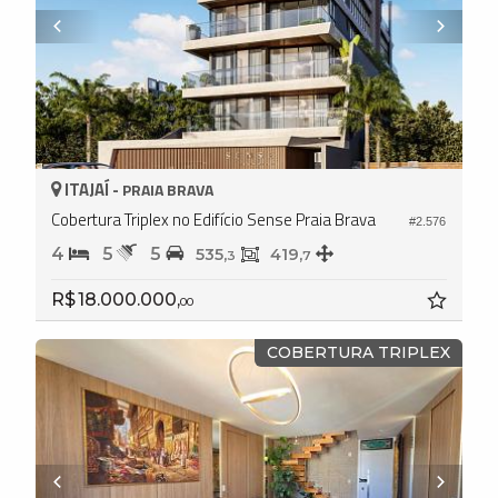
ITAJAÍ -
PRAIA BRAVA
Cobertura Triplex no Edifício Sense Praia Brava
#2.576
4
5
5
535,
419,
3
7
R$ 18.000.000,
00
COBERTURA TRIPLEX