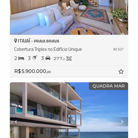
ITAJAÍ -
PRAIA BRAVA
Cobertura Triplex no Edifício Unique
#2.527
2
3
3
277,
0
R$ 5.900.000,
00
QUADRA MAR