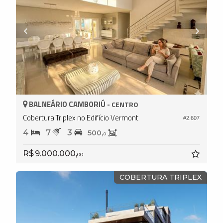
BALNEÁRIO CAMBORIÚ -
CENTRO
Cobertura Triplex no Edifício Vermont
#2.607
4
7
3
500,
0
R$ 9.000.000,
00
COBERTURA TRIPLEX