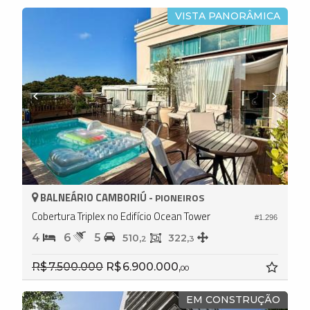
VISTA PANORÂMICA
BALNEÁRIO CAMBORIÚ -
PIONEIROS
Cobertura Triplex no Edifício Ocean Tower
#1.296
4
6
5
510,
322,
2
3
R$ 7.500.000
R$ 6.900.000,
00
EM CONSTRUÇÃO