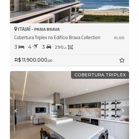
ITAJAÍ -
PRAIA BRAVA
Cobertura Triplex no Edifício Brava Collection
#1.935
3
4
3
290,
0
R$ 11.900.000,
00
COBERTURA TRIPLEX