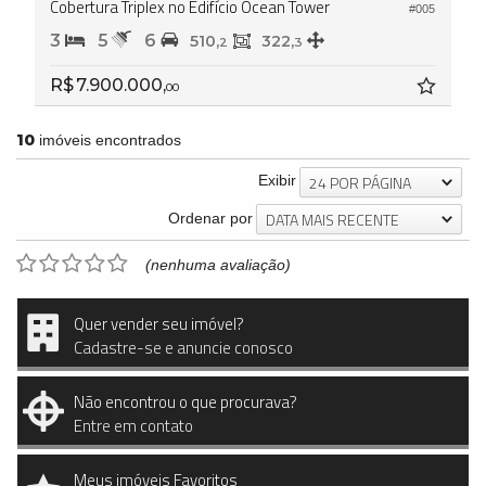
Cobertura Triplex no Edifício Ocean Tower
#005
3
5
6
510,
322,
2
3
R$ 7.900.000,
00
10
imóveis encontrados
24 POR PÁGINA
Exibir
DATA MAIS RECENTE
Ordenar por
(nenhuma avaliação)
Quer vender seu imóvel?
Cadastre-se e anuncie conosco
Não encontrou o que procurava?
Entre em contato
Meus imóveis Favoritos