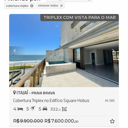
remover todos
cobertura triplex
TRIPLEX COM VISTA PARA O MAR
ITAJAÍ -
PRAIA BRAVA
Cobertura Triplex no Edifício Square Hobus
#1.085
4
5
5
322,
0
R$ 9.900.000
R$ 7.600.000,
00